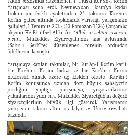
takım branşında düzenlenen I. Ulusal Kur’ân-i Kerîm
Yarışması sona erdi. Neyneva’dan Basra’ya kadar
Irak’ın on farklı eyaletinden 24 takımın Kur’ân-i
Kerîm çatısı altında toplanarak yarıştığı yarışmanın
galipleri, 1 Temmuz 2015 (13 Ramazan 1436) Çarşamba
akşamı Hz.Ebulfazl Abbas’ın
(Allah'ın selâmı üzerine
olsun)
Mukaddes Ziyaretgâhı’nın ana avlusunda
(Sahn-ı Şerîf’te) düzenlenen törenin ardından
ödüllerine kavuştu.
Yarışmaya katılan takımlar; bir Kur’ân-i Kerîm karîî,
bir Kur’ân-i Kerîm hafızı ve bir Kur’ân-i Kerîm
müfessiri olmak üzere üç kişiden oluştu. Kur’ân-i
Kerîm konusunda uzman dört büyük şahsiyetin
jüriliğini yaptığı yarışmaya; yrışmacılarının
yakınlarının yanı sıra Mukaddes Ziyaretgâh’ın değerli
ziyaretçilerinin büyük ilgi gösterdi. Yarışmanın
şampiyon takımı altın madalya ve Umre seyahati
kazandı.