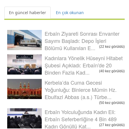
En güncel haberler
En çok okunan
Erbaîn Ziyareti Sonrası Envanter
Sayımı Başladı: Depo İşleri
Bölümü Kullanılan E...
(22 kez görüldü)
Kadınlara Yönelik Hüseyni Hitabet
Şubesi Açıkladı: Erbaîn'de 20
Binden Fazla Kad...
(40 kez görüldü)
Kerbela’da Cuma Gecesi
Yoğunluğu: Binlerce Mümin Hz.
Ebulfazl Abbas (a.s.) Türbe...
(50 kez görüldü)
Erbaîn Yolculuğunda Kadın Eli:
Erbaîn Seferberliğine 4 Bin 489
Kadın Gönüllü Kat...
(27 kez görüldü)