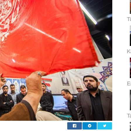
T
Ka
E
T