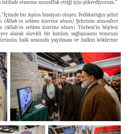
 istifade etmeme muvaffak ettiği için şükrediyorum.”
.“İçimde bir Aşûra hissiyatı oluştu. Fedâkarlığın şehri
in
(Allah'ın selâmı üzerine olsun)
Şehrinin atmosferi
as
(Allah'ın selâmı üzerine olsun)
Türbesi’in böylesi
 yer alarak sürekli bir katılım sağlamasını temenni
ürünün halk arasında yayılması ve halkın köklerine