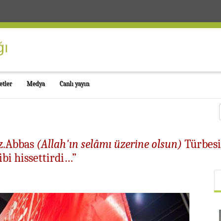
etler
Medya
Canlı yayın
z.Abbas
(Allah'ın selâmı üzerine olsun)
Türbesi
bi hissettirdi…”