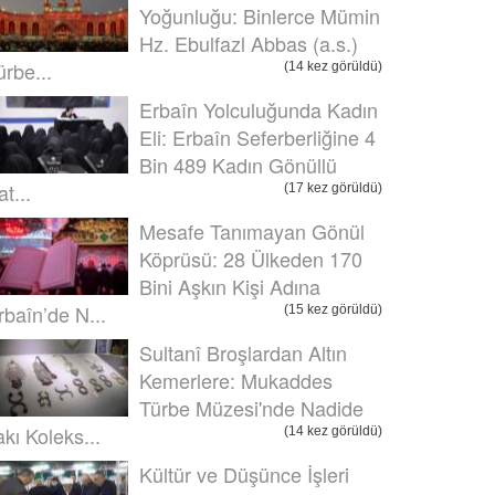
Yoğunluğu: Binlerce Mümin
Hz. Ebulfazl Abbas (a.s.)
ürbe...
(14 kez görüldü)
Erbaîn Yolculuğunda Kadın
Eli: Erbaîn Seferberliğine 4
Bin 489 Kadın Gönüllü
t...
(17 kez görüldü)
Mesafe Tanımayan Gönül
Köprüsü: 28 Ülkeden 170
Bini Aşkın Kişi Adına
rbaîn’de N...
(15 kez görüldü)
Sultanî Broşlardan Altın
Kemerlere: Mukaddes
Türbe Müzesi'nde Nadide
akı Koleks...
(14 kez görüldü)
Kültür ve Düşünce İşleri