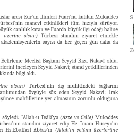
S
uslar arası Kur’an İlimleri Fuarı’na katılan Mukaddes
rbesi’nin manevi etkinlikleri tüm hızıyla sürüyor.
yük canlılık katan ve Fuarda büyük ilgi odağı haline
ı üzerine olsun)
Türbesi standını ziyaret etmekle
ve akademisyenlerin sayısı da her geçen gün daha da
Z
 Belirleme Meclisi Başkanı Seyyid Rıza Nakavî oldu.
erlerini inceleyen Seyyid Nakavî; stand yetkililerinden
kkında bilgi aldı.
rine olsun)
Türbesi’nin dış muhitindeki bağlarını
tılımından övgüyle söz eden Seyyid Nakavî; Irak
üşünce mahfillerine yer almasının zorunlu olduğuna
 söyledi: “Allah-u Teâlâ’ya
(Azze ve Celle)
Mukaddes
rbesi’nin standını ziyaret edip Hz. İmam Huseyn’in
rı Hz.Ebulfazl Abbas’ın
(Allah'ın selâmı üzerleriine