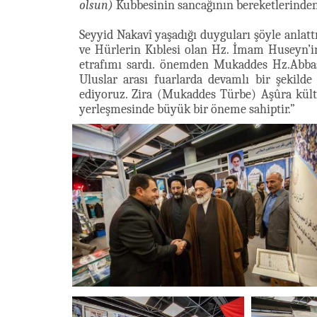
olsun)
Kubbesinin sancağının bereketlerinden
Seyyid Nakavî yaşadığı duyguları şöyle anlattı
ve Hürlerin Kıblesi olan Hz. İmam Huseyn’
etrafımı sardı. önemden Mukaddes Hz.Abb
Uluslar arası fuarlarda devamlı bir şekilde
ediyoruz. Zira (Mukaddes Türbe) Aşûra kült
yerleşmesinde büyük bir öneme sahiptir.”