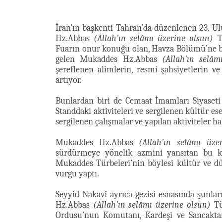
İran’ın başkenti Tahran’da düzenlenen 23. Ul
Hz.Abbas
(Allah'ın selâmı üzerine olsun)
Tü
Fuarın onur konuğu olan, Havza Bölümü’ne bü
gelen Mukaddes Hz.Abbas
(Allah'ın selâm
şereflenen alimlerin, resmi şahsiyetlerin 
artıyor.
Bunlardan biri de Cemaat İmamları Siyaseti
Standdaki aktiviteleri ve sergilenen kültür es
sergilenen çalışmalar ve yapılan aktiviteler ha
Mukaddes Hz.Abbas
(Allah'ın selâmı üze
sürdürmeye yönelik azmini yansıtan bu ka
Mukaddes Türbeleri’nin böylesi kültür ve d
vurgu yaptı.
Seyyid Nakavî ayrıca gezisi esnasında şunları
Hz.Abbas
(Allah'ın selâmı üzerine olsun)
Tü
Ordusu’nun Komutanı, Kardeşi ve Sancakta