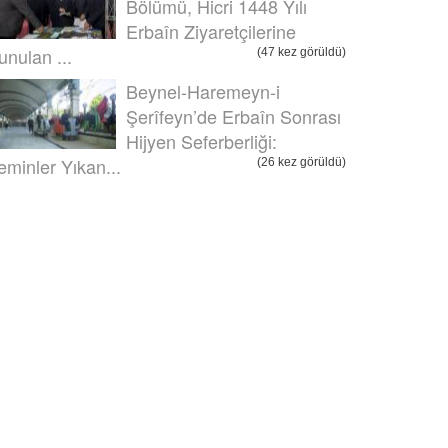
Bölümü, Hicri 1448 Yılı
Erbaîn Ziyaretçilerine
unulan ...
(47 kez görüldü)
Beynel-Haremeyn-i
Şerîfeyn’de Erbaîn Sonrası
Hijyen Seferberliği:
eminler Yıkan...
(26 kez görüldü)