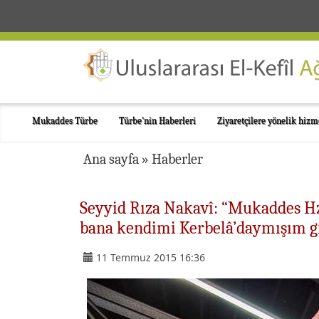
Mukaddes Türbe
Türbe'nin Haberleri
Ziyaretçilere yönelik hizm
Ana sayfa
»
Haberler
Seyyid Rıza Nakavî: “Mukaddes H
bana kendimi Kerbelâ’daymışım gi
11 Temmuz 2015 16:36