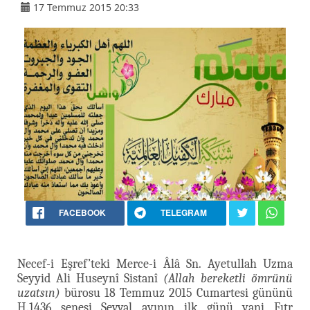
17 Temmuz 2015 20:33
FACEBOOK
TELEGRAM
Necef-i Eşref’teki Merce-i Âlâ Sn. Ayetullah Uzma
Seyyid Ali Huseynî Sistanî
(Allah bereketli ömrünü
uzatsın)
bürosu 18 Temmuz 2015 Cumartesi gününü
H.1436 senesi Şevval ayının ilk günü yani Fıtr