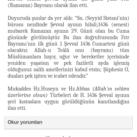
(Ramazan) Bayramı olarak ilan etti.
Duyuruda şunlar da yer aldı: “Sn. (Seyyid Sistani’nin)
bürosu nezdinde Şevval ayının hilali;1436 (senesi)
mubarek Ramazan ayının 29. Günü olan bu Cuma
gününde görülmüştür. Bu ilan doğrultusunda Fıtr
Bayramı’nın ilk günü 1 Şevval 1436 Cumartesi günü
olacaktır. Allah-u Teâlâ onu (bayramı) tüm
Müslümanlara hayır, uğur ve bereketler içerisinde
yeniden yaşatsın ve pek faziletli ayda işlemiş
olduğunuz salih amellerinizi kabul etsin; Şüphesiz O,
duaları pek işiten ve icabet edendir.”
Mukaddes Hz.Huseyn ve Hz.Abbas
(Allah'ın selâmı
üzerlerine olsun)
Türbeleri de H. 1436 Şevval ayının
şerî kıstaslara uygun görüldüğünün kanıtlandığını
ilan etti.
Okur yorumları