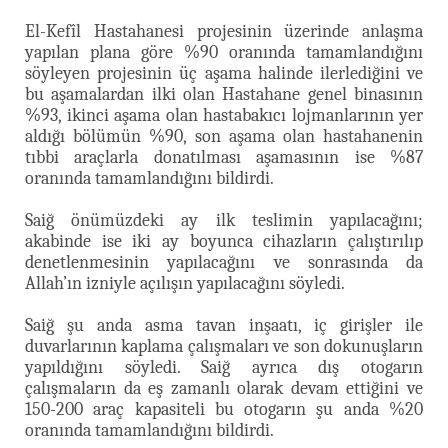
El-Kefîl Hastahanesi projesinin üzerinde anlaşma
yapılan plana göre %90 oranında tamamlandığını
söyleyen projesinin üç aşama halinde ilerlediğini ve
bu aşamalardan ilki olan Hastahane genel binasının
%93, ikinci aşama olan hastabakıcı lojmanlarının yer
aldığı bölümün %90, son aşama olan hastahanenin
tıbbi araçlarla donatılması aşamasının ise %87
oranında tamamlandığını bildirdi.
Saiğ önümüzdeki ay ilk teslimin yapılacağını;
akabinde ise iki ay boyunca cihazların çalıştırılıp
denetlenmesinin yapılacağını ve sonrasında da
Allah’ın izniyle açılışın yapılacağını söyledi.
Saiğ şu anda asma tavan inşaatı, iç girişler ile
duvarlarının kaplama çalışmaları ve son dokunuşların
yapıldığını söyledi. Saiğ ayrıca dış otogarın
çalışmaların da eş zamanlı olarak devam ettiğini ve
150-200 araç kapasiteli bu otogarın şu anda %20
oranında tamamlandığını bildirdi.