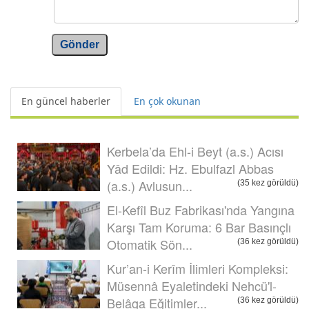
Gönder
En güncel haberler
En çok okunan
Kerbela’da Ehl-i Beyt (a.s.) Acısı
Yâd Edildi: Hz. Ebulfazl Abbas
(a.s.) Avlusun...
(35 kez görüldü)
El-Kefîl Buz Fabrikası'nda Yangına
Karşı Tam Koruma: 6 Bar Basınçlı
Otomatik Sön...
(36 kez görüldü)
Kur’an-i Kerîm İlimleri Kompleksi:
Müsennâ Eyaletindeki Nehcü'l-
Belâga Eğitimler...
(36 kez görüldü)