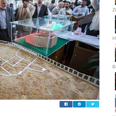
Z
H
B