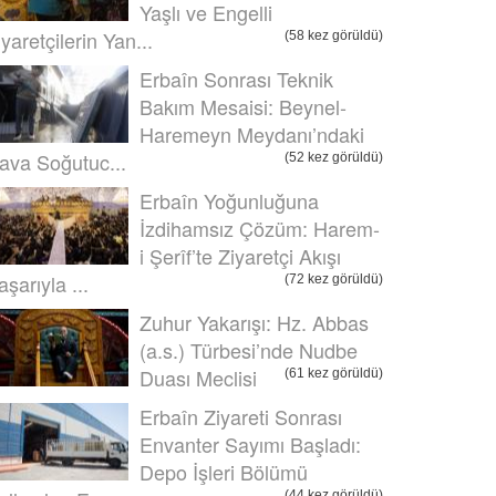
Yaşlı ve Engelli
iyaretçilerin Yan...
(58 kez görüldü)
Erbaîn Sonrası Teknik
Bakım Mesaisi: Beynel-
Haremeyn Meydanı’ndaki
ava Soğutuc...
(52 kez görüldü)
Erbaîn Yoğunluğuna
İzdihamsız Çözüm: Harem-
i Şerîf’te Ziyaretçi Akışı
aşarıyla ...
(72 kez görüldü)
Zuhur Yakarışı: Hz. Abbas
(a.s.) Türbesi’nde Nudbe
Duası Meclisi
(61 kez görüldü)
Erbaîn Ziyareti Sonrası
Envanter Sayımı Başladı:
Depo İşleri Bölümü
(44 kez görüldü)