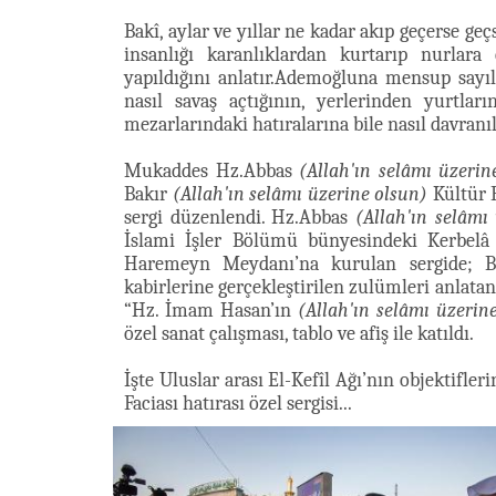
Bakî, aylar ve yıllar ne kadar akıp geçerse ge
insanlığı karanlıklardan kurtarıp nurlara
yapıldığını anlatır.Ademoğluna mensup sayıl
nasıl savaş açtığının, yerlerinden yurtların
mezarlarındaki hatıralarına bile nasıl davranıl
Mukaddes Hz.Abbas
(Allah'ın selâmı üzerin
Bakır
(Allah'ın selâmı üzerine olsun)
Kültür F
sergi düzenlendi. Hz.Abbas
(Allah'ın selâmı
İslami İşler Bölümü bünyesindeki Kerbelâ
Haremeyn Meydanı’na kurulan sergide; 
kabirlerine gerçekleştirilen zulümleri anlatan 
“Hz. İmam Hasan’ın
(Allah'ın selâmı üzerin
özel sanat çalışması, tablo ve afiş ile katıldı.
İşte Uluslar arası El-Kefîl Ağı’nın objektifl
Faciası hatırası özel sergisi...