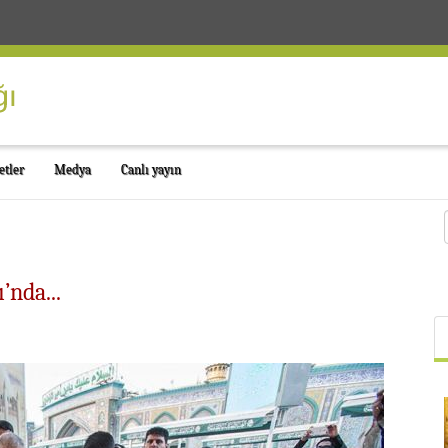
etler
Medya
Canlı yayın
nda...