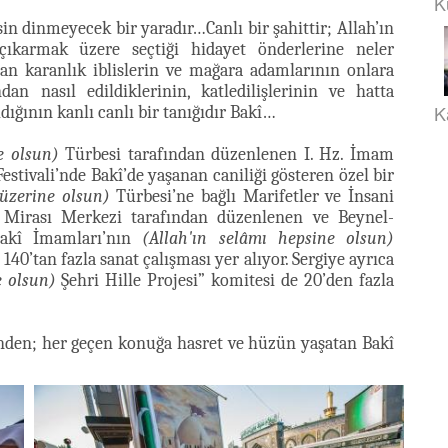
K
çsin dinmeyecek bir yaradır…Canlı bir şahittir; Allah’ın
 çıkarmak üzere seçtiği hidayet önderlerine neler
an karanlık iblislerin ve mağara adamlarının onlara
dan nasıl edildiklerinin, katledilişlerinin ve hatta
K
dığının kanlı canlı bir tanığıdır Bakî…
e olsun)
Türbesi tarafından düzenlenen I. Hz. İmam
estivali’nde Bakî’de yaşanan caniliği gösteren özel bir
 üzerine olsun)
Türbesi’ne bağlı Marifetler ve İnsani
 Mirası Merkezi tarafından düzenlenen ve Beynel-
Bakî İmamları’nın
(Allah'ın selâmı hepsine olsun)
140’tan fazla sanat çalışması yer alıyor. Sergiye ayrıca
e olsun)
Şehri Hille Projesi” komitesi de 20’den fazla
erinden; her geçen konuğa hasret ve hüzün yaşatan Bakî