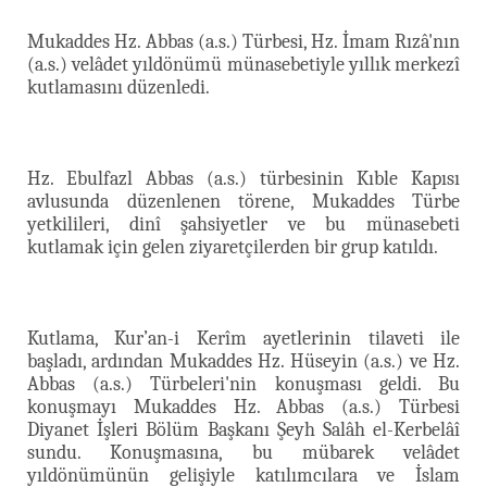
Mukaddes Hz. Abbas (a.s.) Türbesi, Hz. İmam Rızâ'nın
(a.s.) velâdet yıldönümü münasebetiyle yıllık merkezî
kutlamasını düzenledi.
Hz. Ebulfazl Abbas (a.s.) türbesinin Kıble Kapısı
avlusunda düzenlenen törene, Mukaddes Türbe
yetkilileri, dinî şahsiyetler ve bu münasebeti
kutlamak için gelen ziyaretçilerden bir grup katıldı.
Kutlama, Kur’an-i Kerîm ayetlerinin tilaveti ile
başladı, ardından Mukaddes Hz. Hüseyin (a.s.) ve Hz.
Abbas (a.s.) Türbeleri'nin konuşması geldi. Bu
konuşmayı Mukaddes Hz. Abbas (a.s.) Türbesi
Diyanet İşleri Bölüm Başkanı Şeyh Salâh el-Kerbelâî
sundu. Konuşmasına, bu mübarek velâdet
yıldönümünün gelişiyle katılımcılara ve İslam