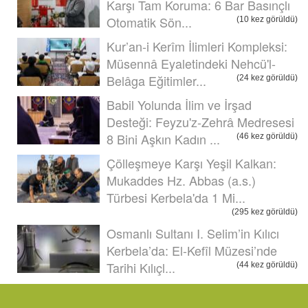
Karşı Tam Koruma: 6 Bar Basınçlı
Otomatik Sön...
(10 kez görüldü)
Kur’an-i Kerîm İlimleri Kompleksi:
Müsennâ Eyaletindeki Nehcü'l-
Belâga Eğitimler...
(24 kez görüldü)
Babil Yolunda İlim ve İrşad
Desteği: Feyzu'z-Zehrâ Medresesi
8 Bini Aşkın Kadın ...
(46 kez görüldü)
Çölleşmeye Karşı Yeşil Kalkan:
Mukaddes Hz. Abbas (a.s.)
Türbesi Kerbela'da 1 Mi...
(295 kez görüldü)
Osmanlı Sultanı I. Selim’in Kılıcı
Kerbela’da: El-Kefîl Müzesi’nde
Tarihi Kılıçl...
(44 kez görüldü)