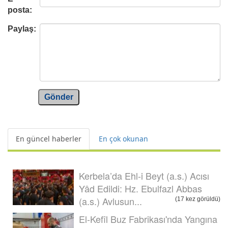
posta:
Paylaş:
Gönder
En güncel haberler
En çok okunan
Kerbela’da Ehl-i Beyt (a.s.) Acısı
Yâd Edildi: Hz. Ebulfazl Abbas
(a.s.) Avlusun...
(17 kez görüldü)
El-Kefîl Buz Fabrikası'nda Yangına