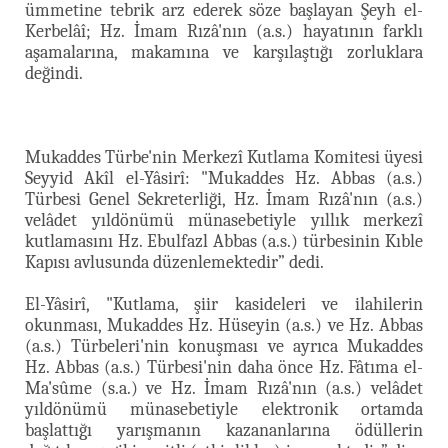
ümmetine tebrik arz ederek söze başlayan Şeyh el-
Kerbelâî; Hz. İmam Rızâ'nın (a.s.) hayatının farklı
aşamalarına, makamına ve karşılaştığı zorluklara
değindi.
Mukaddes Türbe'nin Merkezî Kutlama Komitesi üyesi
Seyyid Akîl el-Yâsirî: "Mukaddes Hz. Abbas (a.s.)
Türbesi Genel Sekreterliği, Hz. İmam Rızâ'nın (a.s.)
velâdet yıldönümü münasebetiyle yıllık merkezî
kutlamasını Hz. Ebulfazl Abbas (a.s.) türbesinin Kıble
Kapısı avlusunda düzenlemektedir” dedi.
El-Yâsirî, "Kutlama, şiir kasideleri ve ilahilerin
okunması, Mukaddes Hz. Hüseyin (a.s.) ve Hz. Abbas
(a.s.) Türbeleri'nin konuşması ve ayrıca Mukaddes
Hz. Abbas (a.s.) Türbesi'nin daha önce Hz. Fâtıma el-
Ma'sûme (s.a.) ve Hz. İmam Rızâ'nın (a.s.) velâdet
yıldönümü münasebetiyle elektronik ortamda
başlattığı yarışmanın kazananlarına ödüllerin