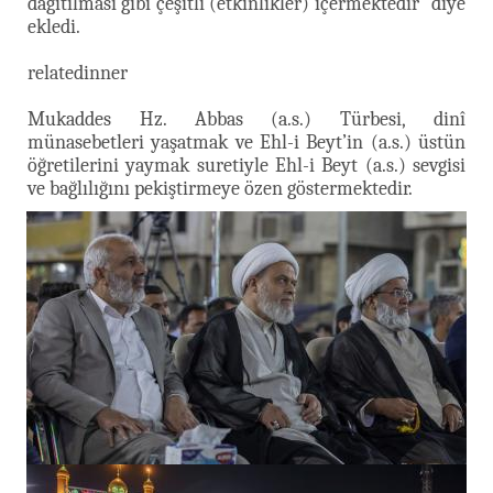
dağıtılması gibi çeşitli (etkinlikler) içermektedir” diye
ekledi.
relatedinner
Mukaddes Hz. Abbas (a.s.) Türbesi, dinî
münasebetleri yaşatmak ve Ehl-i Beyt’in (a.s.) üstün
öğretilerini yaymak suretiyle Ehl-i Beyt (a.s.) sevgisi
ve bağlılığını pekiştirmeye özen göstermektedir.