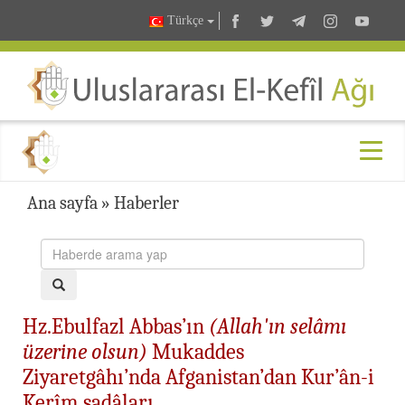
Türkçe
Ana sayfa
»
Haberler
Hz.Ebulfazl Abbas’ın
(Allah'ın selâmı
üzerine olsun)
Mukaddes
Ziyaretgâhı’nda Afganistan’dan Kur’ân-i
Kerîm sadâları…