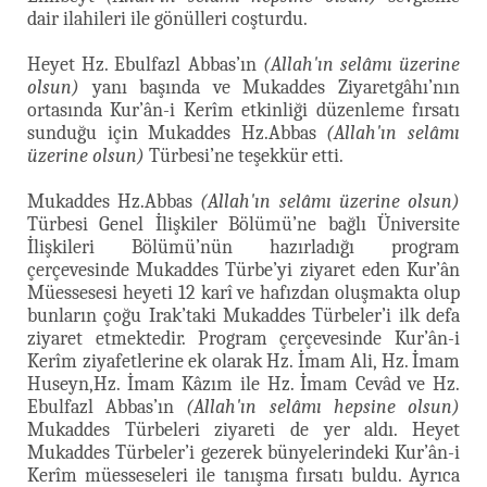
dair ilahileri ile gönülleri coşturdu.
Heyet Hz. Ebulfazl Abbas’ın
(Allah'ın selâmı üzerine
olsun)
yanı başında ve Mukaddes Ziyaretgâhı’nın
ortasında Kur’ân-i Kerîm etkinliği düzenleme fırsatı
sunduğu için Mukaddes Hz.Abbas
(Allah'ın selâmı
üzerine olsun)
Türbesi’ne teşekkür etti.
Mukaddes Hz.Abbas
(Allah'ın selâmı üzerine olsun)
Türbesi Genel İlişkiler Bölümü’ne bağlı Üniversite
İlişkileri Bölümü’nün hazırladığı program
çerçevesinde Mukaddes Türbe’yi ziyaret eden Kur’ân
Müessesesi heyeti 12 karî ve hafızdan oluşmakta olup
bunların çoğu Irak’taki Mukaddes Türbeler’i ilk defa
ziyaret etmektedir. Program çerçevesinde Kur’ân-i
Kerîm ziyafetlerine ek olarak Hz. İmam Ali, Hz. İmam
Huseyn,Hz. İmam Kâzım ile Hz. İmam Cevâd ve Hz.
Ebulfazl Abbas’ın
(Allah'ın selâmı hepsine olsun)
Mukaddes Türbeleri ziyareti de yer aldı. Heyet
Mukaddes Türbeler’i gezerek bünyelerindeki Kur’ân-i
Kerîm müesseseleri ile tanışma fırsatı buldu. Ayrıca