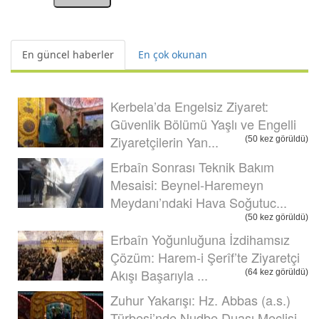
En güncel haberler
En çok okunan
Kerbela’da Engelsiz Ziyaret:
Güvenlik Bölümü Yaşlı ve Engelli
Ziyaretçilerin Yan...
(50 kez görüldü)
Erbaîn Sonrası Teknik Bakım
Mesaisi: Beynel-Haremeyn
Meydanı’ndaki Hava Soğutuc...
(50 kez görüldü)
Erbaîn Yoğunluğuna İzdihamsız
Çözüm: Harem-i Şerîf’te Ziyaretçi
Akışı Başarıyla ...
(64 kez görüldü)
Zuhur Yakarışı: Hz. Abbas (a.s.)
Türbesi’nde Nudbe Duası Meclisi