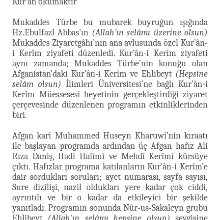
Kur’ân okumaktır”
Mukaddes Türbe bu mubarek buyruğun ışığında
Hz.Ebulfazl Abbas’ın
(Allah'ın selâmı üzerine olsun)
Mukaddes Ziyaretgâhı’nın ana avlusunda özel Kur’ân-
i Kerîm ziyafeti düzenledi. Kur’ân-i Kerîm ziyafeti
aynı zamanda; Mukaddes Türbe’nin konuğu olan
Afganistan’daki Kur’ân-i Kerîm ve Ehlibeyt
(Hepsine
selâm olsun)
İlimleri Üniversitesi’ne bağlı Kur’ân-i
Kerîm Müessesesi heyetinin gerçekleştirdiği ziyaret
çerçevesinde düzenlenen programın etkinliklerinden
biri.
Afgan karî Muhammed Huseyn Kharuwî’nin kıraatı
ile başlayan programda ardından üç Afgan hafız Ali
Rıza Daniş, Hadi Halîmî ve Mehdî Kerîmî kürsüye
çıktı. Hafızlar programa katılanların Kur’ân-i Kerîm’e
dair sordukları soruları; ayet numarası, sayfa sayısı,
Sure dizilişi, nazil oldukları yere kadar çok ciddi,
ayrıntılı ve bir o kadar da etkileyici bir şekilde
yanıtladı. Programın sonunda Nûr-us-Sakaleyn grubu
Ehlibeyt
(Allah'ın selâmı hepsine olsun)
sevgisine