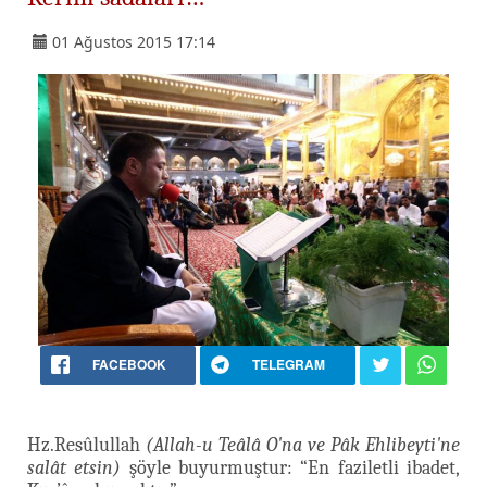
01 Ağustos 2015 17:14
FACEBOOK
TELEGRAM
Hz.Resûlullah
(Allah-u Teâlâ O'na ve Pâk Ehlibeyti'ne
salât etsin)
şöyle buyurmuştur: “En faziletli ibadet,