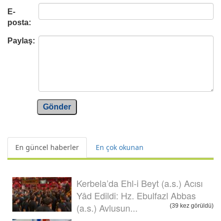
E-
posta:
Paylaş:
Gönder
En güncel haberler
En çok okunan
Kerbela’da Ehl-i Beyt (a.s.) Acısı
Yâd Edildi: Hz. Ebulfazl Abbas
(a.s.) Avlusun...
(39 kez görüldü)