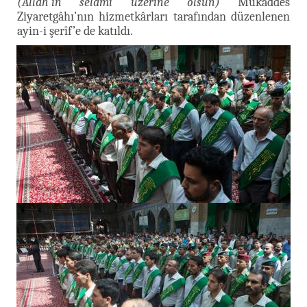
(Allah'ın selâmı üzerine olsun)
Mukaddes
Ziyaretgâhı’nın hizmetkârları tarafından düzenlenen
ayin-i şerîf’e de katıldı.