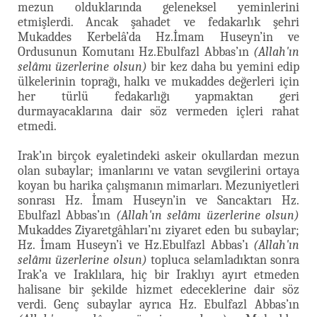
mezun olduklarında geleneksel yeminlerini
etmişlerdi. Ancak şahadet ve fedakarlık şehri
Mukaddes Kerbelâ’da Hz.İmam Huseyn’in ve
Ordusunun Komutanı Hz.Ebulfazl Abbas’ın
(Allah'ın
selâmı üzerlerine olsun)
bir kez daha bu yemini edip
ülkelerinin toprağı, halkı ve mukaddes değerleri için
her türlü fedakarlığı yapmaktan geri
durmayacaklarına dair söz vermeden içleri rahat
etmedi.
Irak’ın birçok eyaletindeki askeir okullardan mezun
olan subaylar; imanlarını ve vatan sevgilerini ortaya
koyan bu harika çalışmanın mimarları. Mezuniyetleri
sonrası Hz. İmam Huseyn’in ve Sancaktarı Hz.
Ebulfazl Abbas’ın
(Allah'ın selâmı üzerlerine olsun)
Mukaddes Ziyaretgâhları’nı ziyaret eden bu subaylar;
Hz. İmam Huseyn’i ve Hz.Ebulfazl Abbas’ı
(Allah'ın
selâmı üzerlerine olsun)
topluca selamladıktan sonra
Irak’a ve Iraklılara, hiç bir Iraklıyı ayırt etmeden
halisane bir şekilde hizmet edeceklerine dair söz
verdi. Genç subaylar ayrıca Hz. Ebulfazl Abbas’ın