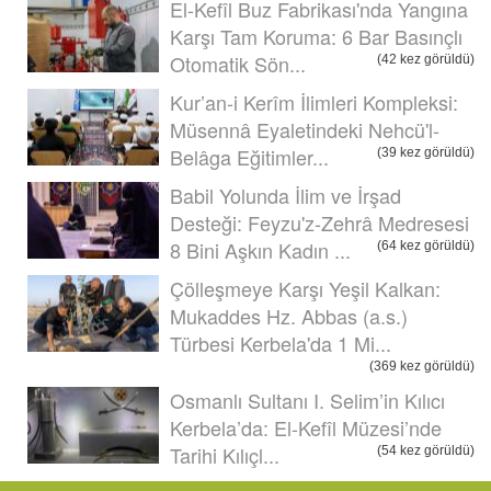
El-Kefîl Buz Fabrikası'nda Yangına
Karşı Tam Koruma: 6 Bar Basınçlı
Otomatik Sön...
(42 kez görüldü)
Kur’an-i Kerîm İlimleri Kompleksi:
Müsennâ Eyaletindeki Nehcü'l-
Belâga Eğitimler...
(39 kez görüldü)
Babil Yolunda İlim ve İrşad
Desteği: Feyzu'z-Zehrâ Medresesi
8 Bini Aşkın Kadın ...
(64 kez görüldü)
Çölleşmeye Karşı Yeşil Kalkan:
Mukaddes Hz. Abbas (a.s.)
Türbesi Kerbela'da 1 Mi...
(369 kez görüldü)
Osmanlı Sultanı I. Selim’in Kılıcı
Kerbela’da: El-Kefîl Müzesi’nde
Tarihi Kılıçl...
(54 kez görüldü)