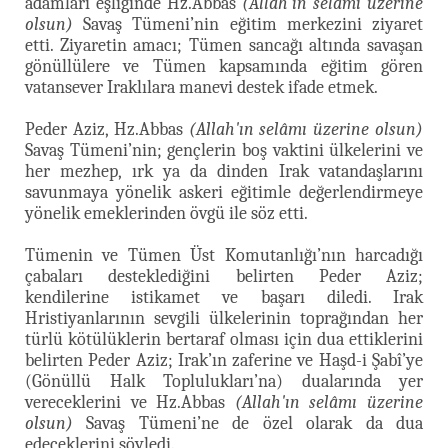
adamları eşliğinde Hz.Abbas
(Allah'ın selâmı üzerine
olsun)
Savaş Tümeni’nin eğitim merkezini ziyaret
etti. Ziyaretin amacı; Tümen sancağı altında savaşan
gönüllülere ve Tümen kapsamında eğitim gören
vatansever Iraklılara manevi destek ifade etmek.
Peder Aziz, Hz.Abbas
(Allah'ın selâmı üzerine olsun)
Savaş Tümeni’nin; gençlerin boş vaktini ülkelerini ve
her mezhep, ırk ya da dinden Irak vatandaşlarını
savunmaya yönelik askeri eğitimle değerlendirmeye
yönelik emeklerinden övgü ile söz etti.
Tümenin ve Tümen Üst Komutanlığı’nın harcadığı
çabaları desteklediğini belirten Peder Aziz;
kendilerine istikamet ve başarı diledi. Irak
Hristiyanlarının sevgili ülkelerinin toprağından her
türlü kötülüklerin bertaraf olması için dua ettiklerini
belirten Peder Aziz; Irak’ın zaferine ve Haşd-i Şabî’ye
(Gönüllü Halk Toplulukları’na) dualarında yer
vereceklerini ve Hz.Abbas
(Allah'ın selâmı üzerine
olsun)
Savaş Tümeni’ne de özel olarak da dua
edeceklerini söyledi.