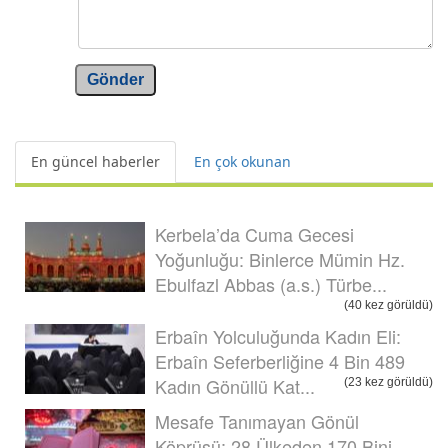
Gönder
En güncel haberler
En çok okunan
Kerbela’da Cuma Gecesi
Yoğunluğu: Binlerce Mümin Hz.
Ebulfazl Abbas (a.s.) Türbe...
(40 kez görüldü)
Erbaîn Yolculuğunda Kadın Eli:
Erbaîn Seferberliğine 4 Bin 489
Kadın Gönüllü Kat...
(23 kez görüldü)
Mesafe Tanımayan Gönül
Köprüsü: 28 Ülkeden 170 Bini