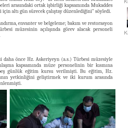
K
beleri arasındaki ortak işbirliği kapsamında Mukaddes
 için altı gün sürecek çalıştay düzenlediğini" söyledi.
ıflandırma, envanter ve belgeleme; bakım ve restorasyon
Türbesi müzesinin açılışında görev alacak personeli
K
.
si daha önce Hz. Askeriyeyn (a.s.) Türbesi müzesiyle
 anlaşma kapsamında müze personelinin bir kısmına
eş günlük eğitim kursu verilmişti. Bu eğitim, Hz.
ının yetkinliğini geliştirmek ve iki kurum arasında
enlenmişti.