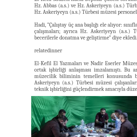
Hz. Abbas (a.s.) ve Hz. Askeriyeyn (a.s.) Tür
Hz. Askeriyeyn (a.s.) Türbesi müzesi personeli
Hadi, "Çalıştay üç ana başlığı ele alıyor: sın
çalışmaları; ayrıca Hz. Askeriyeyn (a.s.) 
becerilerle donatma ve geliştirme" diye ekledi
relatedinner
El-Kefil El Yazmaları ve Nadir Eserler Müze
ortak işbirliği anlaşması imzalamıştı. Bu
müzecilik biliminin temelleri konusunda b
Askeriyeyn (a.s.) Türbesi müzesi çalışanlar
teknik işbirliğini güçlendirmek amacıyla düz