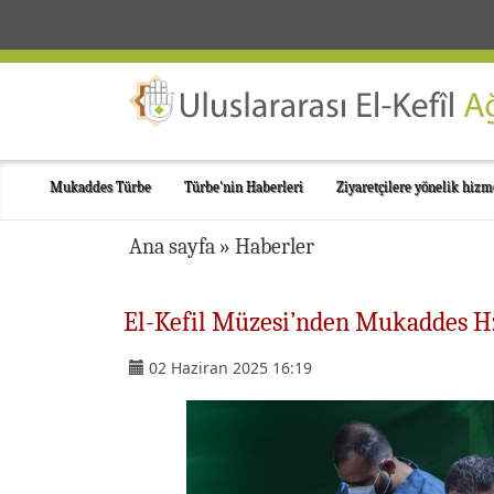
Mukaddes Türbe
Türbe'nin Haberleri
Ziyaretçilere yönelik hizm
Ana sayfa
»
Haberler
El-Kefil Müzesi’nden Mukaddes Hz.
02 Haziran 2025 16:19