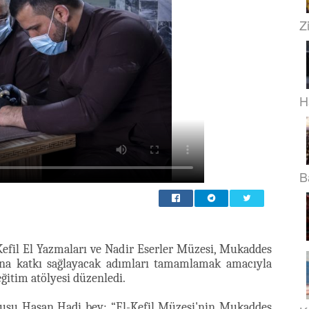
Z
H
B
Kefil El Yazmaları ve Nadir Eserler Müzesi, Mukaddes
şına katkı sağlayacak adımları tamamlamak amacıyla
eğitim atölyesi düzenledi.
lusu Hasan Hadi bey: “El-Kefil Müzesi'nin Mukaddes