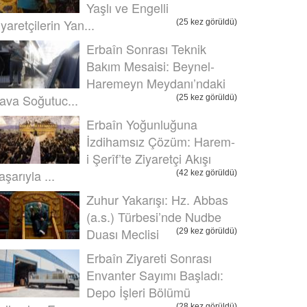
Yaşlı ve Engelli
iyaretçilerin Yan...
(25 kez görüldü)
Erbaîn Sonrası Teknik
Bakım Mesaisi: Beynel-
Haremeyn Meydanı’ndaki
ava Soğutuc...
(25 kez görüldü)
Erbaîn Yoğunluğuna
İzdihamsız Çözüm: Harem-
i Şerîf’te Ziyaretçi Akışı
aşarıyla ...
(42 kez görüldü)
Zuhur Yakarışı: Hz. Abbas
(a.s.) Türbesi’nde Nudbe
Duası Meclisi
(29 kez görüldü)
Erbaîn Ziyareti Sonrası
Envanter Sayımı Başladı:
Depo İşleri Bölümü
(28 kez görüldü)