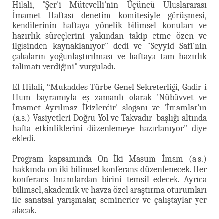
Hilali, "Şer'i Mütevelli'nin Üçüncü Uluslararası
İmamet Haftası denetim komitesiyle görüşmesi,
kendilerinin haftaya yönelik bilimsel konuları ve
hazırlık süreçlerini yakından takip etme özen ve
ilgisinden kaynaklanıyor" dedi ve
“Seyyid Safi'nin
çabaların yoğunlaştırılması ve haftaya tam hazırlık
talimatı verdiğini" vurguladı.
El-Hilali, “Mukaddes Türbe Genel Sekreterliği, Gadir-i
Hum bayramıyla eş zamanlı olarak 'Nübüvvet ve
İmamet Ayrılmaz İkizlerdir' sloganı ve 'İmamlar’ın
(a.s.) Vasiyetleri Doğru Yol ve Takvadır’ başlığı altında
hafta etkinliklerini düzenlemeye hazırlanıyor" diye
ekledi.
Program kapsamında On İki Masum İmam (a.s.)
hakkında on iki bilimsel konferans düzenlenecek. Her
konferans İmamlardan birini temsil edecek. Ayrıca
bilimsel, akademik ve havza özel araştırma oturumları
ile sanatsal yarışmalar, seminerler ve çalıştaylar yer
alacak.