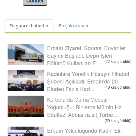
Gönder
En güncel haberler
En çok okunan
Erbaîn Ziyareti Sonrası Envanter
Sayımı Başladı: Depo İşleri
Bölümü Kullanılan E...
(22 kez görüldü)
Kadınlara Yönelik Hüseyni Hitabet
Şubesi Açıkladı: Erbaîn'de 20
Binden Fazla Kad...
(40 kez görüldü)
Kerbela’da Cuma Gecesi
Yoğunluğu: Binlerce Mümin Hz.
Ebulfazl Abbas (a.s.) Türbe...
(50 kez görüldü)
Erbaîn Yolculuğunda Kadın Eli: