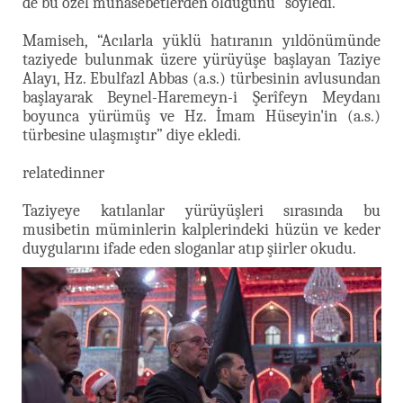
de bu özel münasebetlerden olduğunu”
söyledi.
Mamiseh, “Acılarla yüklü hatıranın yıldönümünde
taziyede bulunmak üzere yürüyüşe başlayan Taziye
Alayı, Hz. Ebulfazl Abbas (a.s.) türbesinin avlusundan
başlayarak Beynel-Haremeyn-i Şerîfeyn Meydanı
boyunca yürümüş ve Hz. İmam Hüseyin'in (a.s.)
türbesine ulaşmıştır” diye ekledi.
relatedinner
Taziyeye katılanlar yürüyüşleri sırasında bu
musibetin müminlerin kalplerindeki hüzün ve keder
duygularını ifade eden sloganlar atıp şiirler okudu.