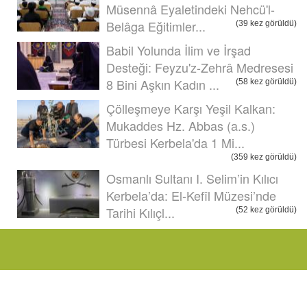
Müsennâ Eyaletindeki Nehcü'l-
Belâga Eğitimler...
(39 kez görüldü)
Babil Yolunda İlim ve İrşad
Desteği: Feyzu'z-Zehrâ Medresesi
8 Bini Aşkın Kadın ...
(58 kez görüldü)
Çölleşmeye Karşı Yeşil Kalkan:
Mukaddes Hz. Abbas (a.s.)
Türbesi Kerbela'da 1 Mi...
(359 kez görüldü)
Osmanlı Sultanı I. Selim’in Kılıcı
Kerbela’da: El-Kefîl Müzesi’nde
Tarihi Kılıçl...
(52 kez görüldü)