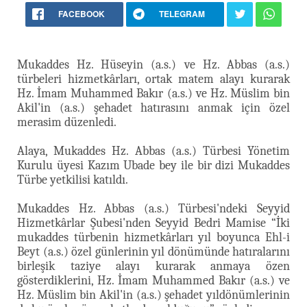
FACEBOOK
TELEGRAM
Mukaddes Hz. Hüseyin (a.s.) ve Hz. Abbas (a.s.)
türbeleri hizmetkârları, ortak matem alayı kurarak
Hz. İmam Muhammed Bakır (a.s.) ve Hz. Müslim bin
Akil'in (a.s.) şehadet hatırasını anmak için özel
merasim düzenledi.
Alaya, Mukaddes Hz. Abbas (a.s.) Türbesi Yönetim
Kurulu üyesi Kazım Ubade bey ile bir dizi Mukaddes
Türbe yetkilisi katıldı.
Mukaddes Hz. Abbas (a.s.) Türbesi'ndeki Seyyid
Hizmetkârlar Şubesi'nden Seyyid Bedri Mamise “İki
mukaddes türbenin hizmetkârları yıl boyunca Ehl-i
Beyt (a.s.) özel günlerinin yıl dönümünde hatıralarını
birleşik taziye alayı kurarak anmaya özen
gösterdiklerini, Hz. İmam Muhammed Bakır (a.s.) ve
Hz. Müslim bin Akil'in (a.s.) şehadet yıldönümlerinin