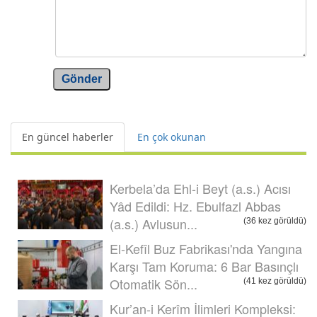
Gönder
En güncel haberler
En çok okunan
Kerbela’da Ehl-i Beyt (a.s.) Acısı
Yâd Edildi: Hz. Ebulfazl Abbas
(a.s.) Avlusun...
(36 kez görüldü)
El-Kefîl Buz Fabrikası'nda Yangına
Karşı Tam Koruma: 6 Bar Basınçlı
Otomatik Sön...
(41 kez görüldü)
Kur’an-i Kerîm İlimleri Kompleksi: