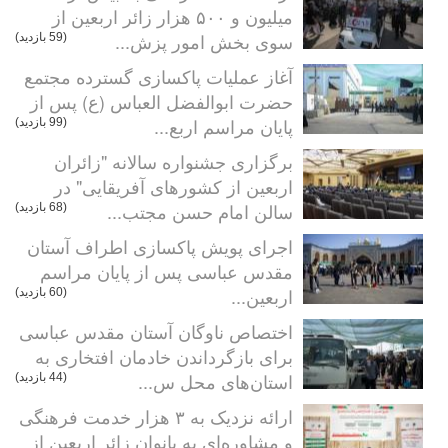
میلیون و ۵۰۰ هزار زائر اربعین از
سوی بخش امور پزش...
(59 بازدید)
آغاز عملیات پاکسازی گسترده مجتمع
حضرت ابوالفضل العباس (ع) پس از
پایان مراسم اربع...
(99 بازدید)
برگزاری جشنواره سالانه "زائران
اربعین از کشورهای آفریقایی" در
سالن امام حسن مجتب...
(68 بازدید)
اجرای پویش پاکسازی اطراف آستان
مقدس عباسی پس از پایان مراسم
اربعین...
(60 بازدید)
اختصاص ناوگان آستان مقدس عباسی
برای بازگرداندن خادمان افتخاری به
استان‌های محل س...
(44 بازدید)
ارائه نزدیک به ۳ هزار خدمت فرهنگی
و مشاوره‌ای به بانوان زائر اربعین از