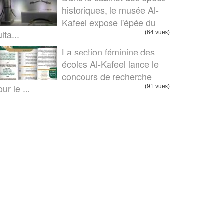
historiques, le musée Al-
Kafeel expose l'épée du
lta...
(64 vues)
La section féminine des
écoles Al-Kafeel lance le
concours de recherche
ur le ...
(91 vues)