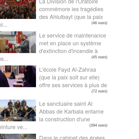
La Division de l'Oratoire
commémore les tragédies
des Ahlulbayt (que la paix
i...
(46 vues)
Le service de maintenance
met en place un système
d'extinction d'incendie à
us...
(45 vues)
L'école Fayd Al-Zahraa
(que la paix soit sur elle)
offre ses services à plus de
.
(72 vues)
Le sanctuaire saint Al
Abbas de Karbala entame
la construction d'une
einture ve...
(394 vues)
Dans le cabinet des épées