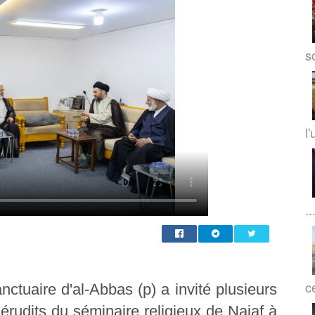
so
l'
..
c
nctuaire d'al-Abbas (p) a invité plusieurs
 érudits du séminaire religieux de Najaf à