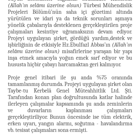
(Allah'ın selâmı üzerine olsun)
Türbesi Mühendislik
Projeleri Bölümü’nün saha içi gözetimi altında
yürütülen ve idari ya da teknik sorunları aşmaya
yönelik çabalarıyla desteklenen gerçekleştirilen proje
çalışmaları kesintiye uğramaksızın devam ediyor.
Projeyi uygulayan şirket, gördüğü yardım,destek ve
işbirliğinin de etkisiyle Hz.Ebulfazl Abbas’ın
(Allah'ın
selâmı üzerine olsun)
misafirlerine yaraşan bir yapı
inşa etmek amacıyla yoğun emek sarf ediyor ve bu
hususta hiçbir çabayı harcamaktan geri kalmıyor.
Proje genel itibari ile şu anda %75 oranında
tamamlanmış durumda. Projeyi uygulayan şirket olan
Taybe-tu Kerbelâ Genel Müteahhitlik Ltd. Şti.
Tarafından konan plan doğrultusunda katlar halinde
ilerleyen çalışmalar kapsamında şu anda zeminlerin
ve duvarların kaplanması çalışmaları
gerçekleştiriliyor. Bunun öncesinde ise tüm elektrik,
erken uyarı, yangın alarmı, soğutma - havalandırma
vb. tesisat çalışmaları sona ermişti.