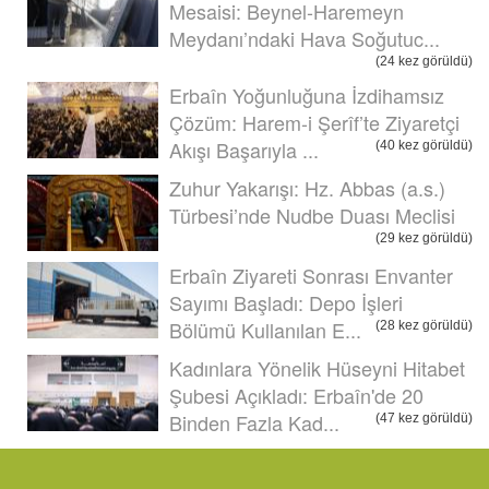
Mesaisi: Beynel-Haremeyn
Meydanı’ndaki Hava Soğutuc...
(24 kez görüldü)
Erbaîn Yoğunluğuna İzdihamsız
Çözüm: Harem-i Şerîf’te Ziyaretçi
Akışı Başarıyla ...
(40 kez görüldü)
Zuhur Yakarışı: Hz. Abbas (a.s.)
Türbesi’nde Nudbe Duası Meclisi
(29 kez görüldü)
Erbaîn Ziyareti Sonrası Envanter
Sayımı Başladı: Depo İşleri
Bölümü Kullanılan E...
(28 kez görüldü)
Kadınlara Yönelik Hüseyni Hitabet
Şubesi Açıkladı: Erbaîn'de 20
Binden Fazla Kad...
(47 kez görüldü)