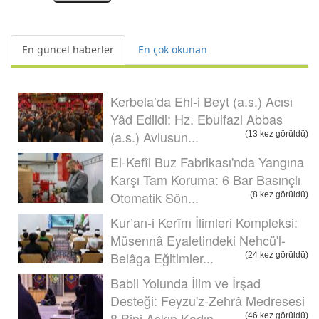
En güncel haberler
En çok okunan
Kerbela’da Ehl-i Beyt (a.s.) Acısı
Yâd Edildi: Hz. Ebulfazl Abbas
(a.s.) Avlusun...
(13 kez görüldü)
El-Kefîl Buz Fabrikası'nda Yangına
Karşı Tam Koruma: 6 Bar Basınçlı
Otomatik Sön...
(8 kez görüldü)
Kur’an-i Kerîm İlimleri Kompleksi:
Müsennâ Eyaletindeki Nehcü'l-
Belâga Eğitimler...
(24 kez görüldü)
Babil Yolunda İlim ve İrşad
Desteği: Feyzu'z-Zehrâ Medresesi
8 Bini Aşkın Kadın ...
(46 kez görüldü)