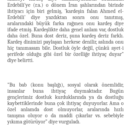
Erdebili'ye (r.a.) o dönem İran şahlarından birinde
ihtiyacı için biri gelmiş, 'kardeşin falan Ahmed el-
Erdebili' diye yazdıktan sonra onu tanıtmış,
aralarındaki büyük farka rağmen onu kardeş diye
ifade etmiş. Kardeşlikte daha genel anlam var, dostluk
daha özel. Buna dost deriz, şuna kardeş deriz farklı.
Kardeş dinimizi paylaşan herkese denilir, aslında onu
hiç tanımasam bile. Dostluk öyle değil, çünkü ayet-i
şerifede olduğu gibi özel bir özelliğe ihtiyaç duyar"
diye belirtti.
"Bu bab (konu başlığı), sosyal olarak önemlidir,
insanlar buna ihtiyaç duymaktadır. Bugün
gençlerimiz dostluk kurduklarında ya da dostluğu
kaybettiklerinde buna çok ihtiyaç duyuyorlar. Ama o
özel anlamda dost olmuyorlar, aralarında hızlı
tanışma oluyor o da maddi çıkarlar vs. sebebiyle
yıkıma götürüyor” diye vurguladı.