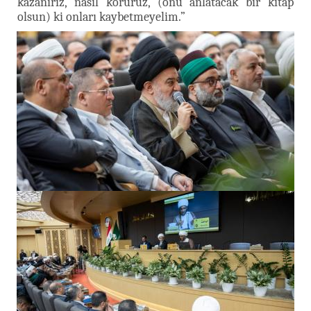
kazanırız, nasıl koruruz, (onu anlatacak bir kitap
olsun) ki onları kaybetmeyelim.”