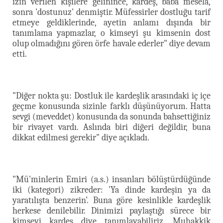
izin verilen kişilere gelinince, kardeş, baba mesela,
sonra 'dostunuz' denmiştir. Müfessirler dostluğu tarif
etmeye geldiklerinde, ayetin anlamı dışında bir
tanımlama yapmazlar, o kimseyi şu kimsenin dost
olup olmadığını gören örfe havale ederler" diye devam
etti.
"Diğer nokta şu: Dostluk ile kardeşlik arasındaki iç içe
geçme konusunda sizinle farklı düşünüyorum. Hatta
sevgi (meveddet) konusunda da sonunda bahsettiğiniz
bir rivayet vardı. Aslında biri diğeri değildir, buna
dikkat edilmesi gerekir" diye açıkladı.
"Mü'minlerin Emiri (a.s.) insanları bölüştürdüğünde
iki (kategori) zikreder: 'Ya dinde kardeşin ya da
yaratılışta benzerin’. Buna göre kesinlikle kardeşlik
herkese denilebilir. Dinimizi paylaştığı sürece bir
kimseyi kardeş diye tanımlayabiliriz. Muhakkik