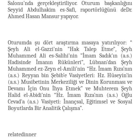
Salonu'nda gerçekleştiriliyor. Oturum başkanlığını
Seyyid Abdulhakim es-Safi, raportörlüğünü deDr.
Ahmed Hasan Mansur yapıyor.
Oturumda şu dört araştırma masaya yatırılıyor: “
Şeyh Ali el-Gazzi'nin "Hak Talep Etme", Şeyh
Muhammed Ali es-Salihi'nin "İmam Sadık'ın (a.s.)
Hadisinde İmanın Rükünleri", Lübnan'dan Şeyh
Muhammed ez-Zeyn el-Amili'nin “Hz. İmam Rıza'nın
(a.s.) Reyyan bin Şebib'e Vasiyetleri: Hz. Hüseyin'in
(a.s.) Musibetinin Merkeziliği ve Dinin Korunması ve
Devamı İçin Onu İhya Etmek” ve Muhterem Şeyh
Halid el-Abidi'nin “Hz. İmam Rıza'nın (a.s.) Oğlu
Cevad'a (a.s.) Vasiyeti: İnançsal, Eğitimsel ve Sosyal
Boyutlarda Bir Analitik Çalışma".
relatedinner