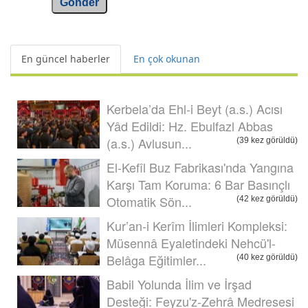
Gönder
En güncel haberler
En çok okunan
Kerbela’da Ehl-i Beyt (a.s.) Acısı
Yâd Edildi: Hz. Ebulfazl Abbas
(a.s.) Avlusun...
(39 kez görüldü)
El-Kefîl Buz Fabrikası'nda Yangına
Karşı Tam Koruma: 6 Bar Basınçlı
Otomatik Sön...
(42 kez görüldü)
Kur’an-i Kerîm İlimleri Kompleksi:
Müsennâ Eyaletindeki Nehcü'l-
Belâga Eğitimler...
(40 kez görüldü)
Babil Yolunda İlim ve İrşad
Desteği: Feyzu'z-Zehrâ Medresesi