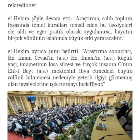
relatedinner
el-Hekim şöyle devam etti: "Araştırma, salih toplum
inşasında temel kuralları temsil eden bu tavsiyeleri
ele aldı ve eğer pratik olarak uygulanırsa, hayatın
birçok yönünün ıslahında büyük etki yaratacaktır."
el-Hekim ayrıca şunu belirtti: "Araştırma sonuçları,
Hz. İmam Cevad'ın (a.s.) Hz. İmam'ın (a.s.) küçük
yaşı, imametinin kısa süresi ve birçok insanın O'nun
Ehl-i Beyt (a.s.) mektebini ihya etmedeki büyük
rolünü bilmemesi nedeniyle yeterli ilgiyi görmemiş
olan tavsiyelerine ışık tutmayı hedefliyor."