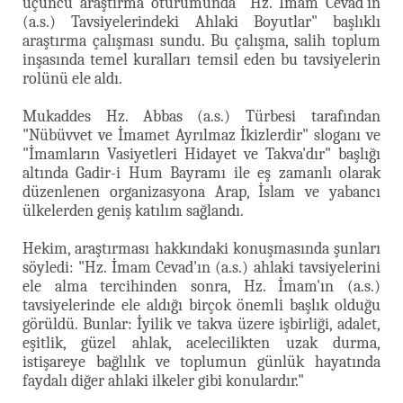
üçüncü araştırma oturumunda "Hz. İmam Cevad'ın
(a.s.) Tavsiyelerindeki Ahlaki Boyutlar" başlıklı
araştırma çalışması sundu. Bu çalışma, salih toplum
inşasında temel kuralları temsil eden bu tavsiyelerin
rolünü ele aldı.
Mukaddes Hz. Abbas (a.s.) Türbesi tarafından
"Nübüvvet ve İmamet Ayrılmaz İkizlerdir" sloganı ve
"İmamların Vasiyetleri Hidayet ve Takva'dır" başlığı
altında Gadir-i Hum Bayramı ile eş zamanlı olarak
düzenlenen organizasyona Arap, İslam ve yabancı
ülkelerden geniş katılım sağlandı.
Hekim, araştırması hakkındaki konuşmasında şunları
söyledi: "Hz. İmam Cevad'ın (a.s.) ahlaki tavsiyelerini
ele alma tercihinden sonra, Hz. İmam'ın (a.s.)
tavsiyelerinde ele aldığı birçok önemli başlık olduğu
görüldü. Bunlar: İyilik ve takva üzere işbirliği, adalet,
eşitlik, güzel ahlak, acelecilikten uzak durma,
istişareye bağlılık ve toplumun günlük hayatında
faydalı diğer ahlaki ilkeler gibi konulardır."