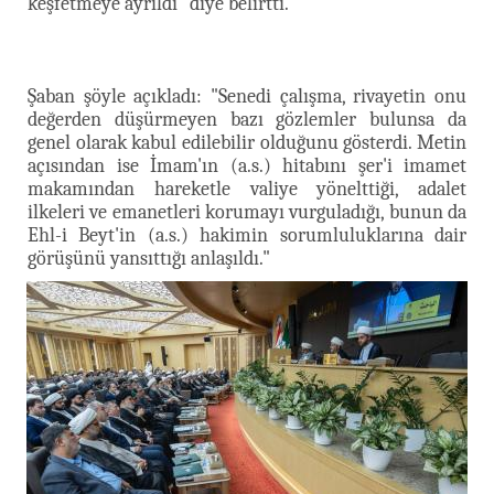
keşfetmeye ayrıldı" diye belirtti.
Şaban şöyle açıkladı: "Senedi çalışma, rivayetin onu
değerden düşürmeyen bazı gözlemler bulunsa da
genel olarak kabul edilebilir olduğunu gösterdi. Metin
açısından ise İmam'ın (a.s.) hitabını şer'i imamet
makamından hareketle valiye yönelttiği, adalet
ilkeleri ve emanetleri korumayı vurguladığı, bunun da
Ehl-i Beyt'in (a.s.) hakimin sorumluluklarına dair
görüşünü yansıttığı anlaşıldı."