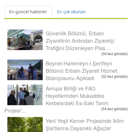
En güncel haberler
En çok okunan
Güvenlik Bölümü, Erbain
Ziyaretinin Ardından Ziyaretçi
Trafiğini Düzenleyen Plas...
(34 kez görüldü)
Beynel-Haremeyn-i Şerîfeyn
Bölümü Erbain Ziyareti Hizmet
Bilançosunu Açıkladı
(32 kez görüldü)
Avrupa Birliği ve FAO
Heyetlerinden Mukaddes
Kerbela'daki Es-Saki Tarım
Projesi'...
(54 kez görüldü)
Yeni Yeşil Kemer Projesinde İklim
Şartlarına Dayanıklı Ağaçlar