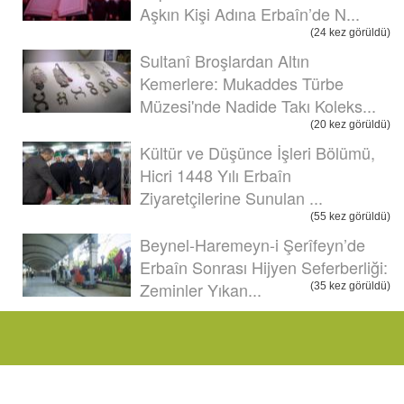
Aşkın Kişi Adına Erbaîn’de N...
(24 kez görüldü)
Sultanî Broşlardan Altın
Kemerlere: Mukaddes Türbe
Müzesi'nde Nadide Takı Koleks...
(20 kez görüldü)
Kültür ve Düşünce İşleri Bölümü,
Hicri 1448 Yılı Erbaîn
Ziyaretçilerine Sunulan ...
(55 kez görüldü)
Beynel-Haremeyn-i Şerîfeyn’de
Erbaîn Sonrası Hijyen Seferberliği:
Zeminler Yıkan...
(35 kez görüldü)