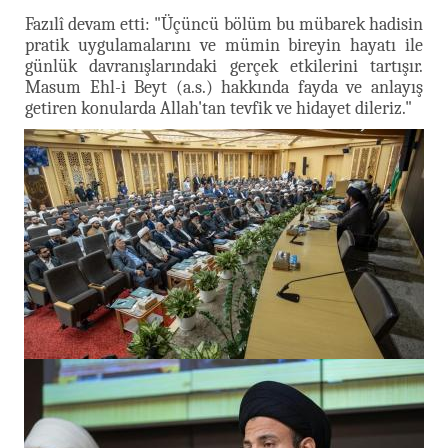
Fazılî devam etti: "Üçüncü bölüm bu mübarek hadisin
pratik uygulamalarını ve mümin bireyin hayatı ile
günlük davranışlarındaki gerçek etkilerini tartışır.
Masum Ehl-i Beyt (a.s.) hakkında fayda ve anlayış
getiren konularda Allah'tan tevfik ve hidayet dileriz."