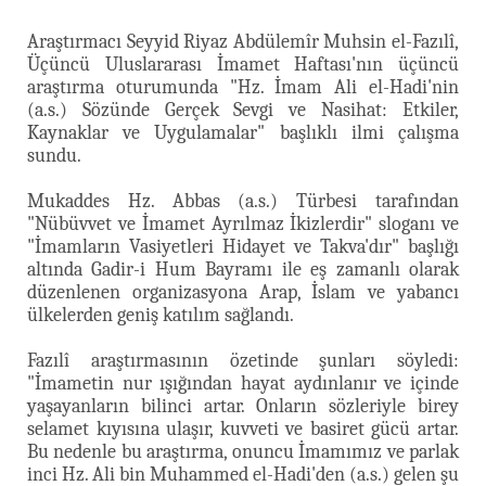
Araştırmacı Seyyid Riyaz Abdülemîr Muhsin el-Fazılî,
Üçüncü Uluslararası İmamet Haftası'nın üçüncü
araştırma oturumunda "Hz. İmam Ali el-Hadi'nin
(a.s.) Sözünde Gerçek Sevgi ve Nasihat: Etkiler,
Kaynaklar ve Uygulamalar" başlıklı ilmi çalışma
sundu.
Mukaddes Hz. Abbas (a.s.) Türbesi tarafından
"Nübüvvet ve İmamet Ayrılmaz İkizlerdir" sloganı ve
"İmamların Vasiyetleri Hidayet ve Takva'dır" başlığı
altında Gadir-i Hum Bayramı ile eş zamanlı olarak
düzenlenen organizasyona Arap, İslam ve yabancı
ülkelerden geniş katılım sağlandı.
Fazılî araştırmasının özetinde şunları söyledi:
"İmametin nur ışığından hayat aydınlanır ve içinde
yaşayanların bilinci artar. Onların sözleriyle birey
selamet kıyısına ulaşır, kuvveti ve basiret gücü artar.
Bu nedenle bu araştırma, onuncu İmamımız ve parlak
inci Hz. Ali bin Muhammed el-Hadi'den (a.s.) gelen şu