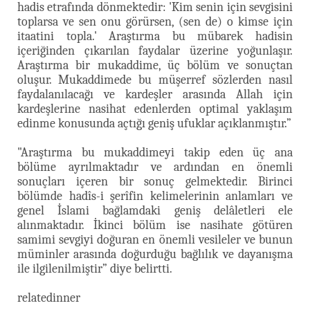
hadis etrafında dönmektedir: 'Kim senin için sevgisini
toplarsa ve sen onu görürsen, (sen de)
o kimse için
itaatini topla.' Araştırma bu mübarek hadisin
içeriğinden çıkarılan faydalar üzerine yoğunlaşır.
Araştırma bir mukaddime, üç bölüm ve sonuçtan
oluşur. Mukaddimede bu müşerref sözlerden nasıl
faydalanılacağı ve kardeşler arasında Allah için
kardeşlerine nasihat edenlerden optimal yaklaşım
edinme konusunda açtığı geniş ufuklar açıklanmıştır.”
"Araştırma bu mukaddimeyi takip eden üç ana
bölüme ayrılmaktadır ve ardından en önemli
sonuçları içeren bir sonuç gelmektedir. Birinci
bölümde hadîs-i şerîfin kelimelerinin anlamları ve
genel İslami bağlamdaki geniş delâletleri ele
alınmaktadır. İkinci bölüm ise nasihate götüren
samimi sevgiyi doğuran en önemli vesileler ve bunun
müminler arasında doğurduğu bağlılık ve dayanışma
ile ilgilenilmiştir” diye belirtti.
relatedinner