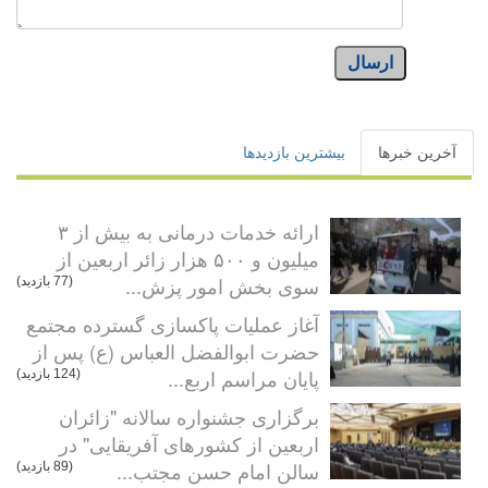
ارسال
آخرین خبرها
بیشترین بازدیدها
ارائه خدمات درمانی به بیش از ۳
میلیون و ۵۰۰ هزار زائر اربعین از
سوی بخش امور پزش...
(77 بازدید)
آغاز عملیات پاکسازی گسترده مجتمع
حضرت ابوالفضل العباس (ع) پس از
پایان مراسم اربع...
(124 بازدید)
برگزاری جشنواره سالانه "زائران
اربعین از کشورهای آفریقایی" در
سالن امام حسن مجتب...
(89 بازدید)