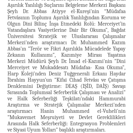
Aşırılık Yanlılığı Suçlarını Belgeleme Merkezi Başkanı
Şeyh Dr. Abbas Atiyye el-Kureşi'nin “Müdafaa
Fetvâsının Toplumu Aşırılık Yanlılığından Koruma ve
Olgun Dini Bilinç İnşa Etmedeki Rolü: Merceiyet’in
Vatandaşlara Vasiyetlerine Dair Bir Okuma", Bağdat
Üniversitesi Stratejik ve Uluslararası Çalışmalar
Merkezi'nden araştırmacı Dr. Muhammed Kazım
Abbas'ın "Terör ve Fikri Aşırılıkla Mücadelede Yapay
Zekanın Kullanımı", Kazımiye Mirası Yaşatma
Merkezi Müdürü Şeyh Dr. İmad el-Kazımi'nin "Dini
Merceiyet ve Mukaddesatı Müdafaa- Kısa Okuma",
Harp Koleji'nden Deniz Tuğgenerali Erkanı Haydar
İbrahim Hayyun'un "Kifai Cihad Fetvâsı ve Çatışma
Denklemini Değiştirme: DEAŞ (IŞİD, DAİŞ) Savaşı
Sırasında Toplumsal Seferberlik Çalışması ve Analizi"
ve Halk Seferberliği Teşkilatı'ndaki Hammurabi
Araştırma ve Stratejik Çalışmalar Merkezi'nden
araştırmacı Hanin Muhammed el-Vuheli'nin
"Mukavemet Meşruiyeti ve Devlet Gereklilikleri
Arasında Halk Seferberliği: Entegrasyon Problemleri
ve Siyasi Uyum Yolları" başlıklı araştırmaları.