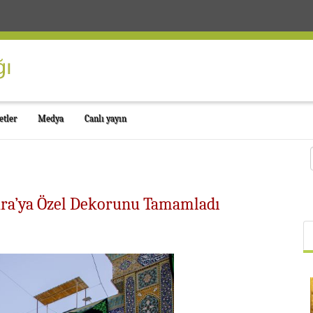
etler
Medya
Canlı yayın
ura’ya Özel Dekorunu Tamamladı