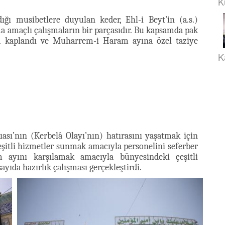
K
dığı musibetlere duyulan keder, Ehl-i Beyt’in (a.s.)
a amaçlı çalışmaların bir parçasıdır. Bu kapsamda pak
la kaplandı ve Muharrem-i Haram ayına özel taziye
K
ası’nın (Kerbelâ Olayı’nın) hatırasını yaşatmak için
çeşitli hizmetler sunmak amacıyla personelini seferber
ayını karşılamak amacıyla bünyesindeki çeşitli
ayıda hazırlık çalışması gerçekleştirdi.