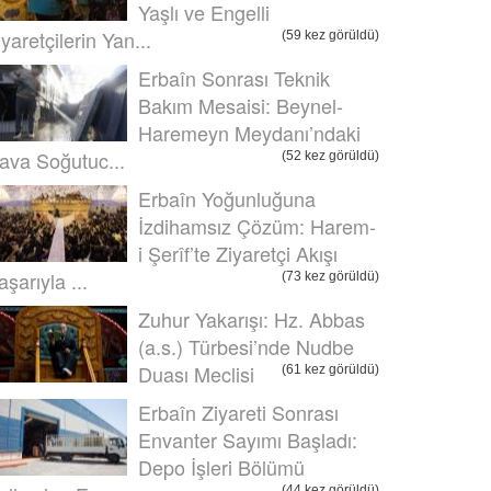
Yaşlı ve Engelli
iyaretçilerin Yan...
(59 kez görüldü)
Erbaîn Sonrası Teknik
Bakım Mesaisi: Beynel-
Haremeyn Meydanı’ndaki
ava Soğutuc...
(52 kez görüldü)
Erbaîn Yoğunluğuna
İzdihamsız Çözüm: Harem-
i Şerîf’te Ziyaretçi Akışı
aşarıyla ...
(73 kez görüldü)
Zuhur Yakarışı: Hz. Abbas
(a.s.) Türbesi’nde Nudbe
Duası Meclisi
(61 kez görüldü)
Erbaîn Ziyareti Sonrası
Envanter Sayımı Başladı:
Depo İşleri Bölümü
(44 kez görüldü)