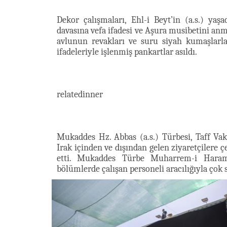
Dekor çalışmaları, Ehl-i Beyt’in (a.s.) yaşa
davasına vefa ifadesi ve Aşura musibetini anm
avlunun revakları ve suru siyah kumaşlar
ifadeleriyle işlenmiş pankartlar asıldı.
relatedinner
Mukaddes Hz. Abbas (a.s.) Türbesi, Taff Vakı
Irak içinden ve dışından gelen ziyaretçilere 
etti. Mukaddes Türbe
Muharrem-i Haram 
bölümlerde çalışan personeli aracılığıyla çok s