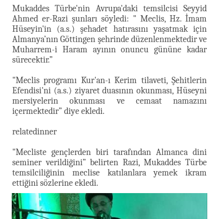
Mukaddes Türbe'nin Avrupa'daki temsilcisi Seyyid
Ahmed er-Razi şunları söyledi: " Meclis, Hz. İmam
Hüseyin'in (a.s.) şehadet hatırasını yaşatmak için
Almanya’nın Göttingen şehrinde düzenlenmektedir ve
Muharrem-i Haram ayının onuncu gününe kadar
sürecektir.”
"Meclis programı Kur'an-ı Kerim tilaveti, Şehitlerin
Efendisi'ni (a.s.) ziyaret duasının okunması, Hüseyni
mersiyelerin okunması ve cemaat namazını
içermektedir” diye ekledi.
relatedinner
"Mecliste gençlerden biri tarafından Almanca dini
seminer verildiğini” belirten Razi, Mukaddes Türbe
temsilciliğinin meclise katılanlara yemek ikram
ettiğini sözlerine ekledi.