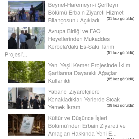
Beynel-Haremeyn-i Şerîfeyn
Bölümü Erbain Ziyareti Hizmet
Bilançosunu Açıkladı
(31 kez görüldü)
Avrupa Birliği ve FAO
Heyetlerinden Mukaddes
Kerbela'daki Es-Saki Tarım
Projesi'...
(51 kez görüldü)
Yeni Yeşil Kemer Projesinde İklim
Şartlarına Dayanıklı Ağaçlar
Kullanıldı
(85 kez görüldü)
Yabancı Ziyaretçilere
Konakladıkları Yerlerde Sıcak
Yemek İkramı
(39 kez görüldü)
Kültür ve Düşünce İşleri
Bölümü’nden Erbain Ziyareti ve
Amaçları Hakkında Yeni E...