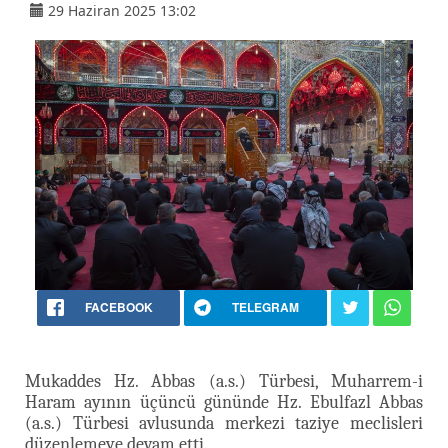
29 Haziran 2025 13:02
FACEBOOK
TELEGRAM
Mukaddes Hz. Abbas (a.s.) Türbesi, Muharrem-i
Haram ayının üçüncü gününde Hz. Ebulfazl Abbas
(a.s.) Türbesi avlusunda merkezi taziye meclisleri
düzenlemeye devam etti.