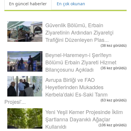
En güncel haberler
En çok okunan
Güvenlik Bölümü, Erbain
Ziyaretinin Ardından Ziyaretçi
Trafiğini Düzenleyen Plas...
(38 kez görüldü)
Beynel-Haremeyn-i Şerîfeyn
Bölümü Erbain Ziyareti Hizmet
Bilançosunu Açıkladı
(36 kez görüldü)
Avrupa Birliği ve FAO
Heyetlerinden Mukaddes
Kerbela'daki Es-Saki Tarım
Projesi'...
(63 kez görüldü)
Yeni Yeşil Kemer Projesinde İklim
Şartlarına Dayanıklı Ağaçlar
Kullanıldı
(106 kez görüldü)