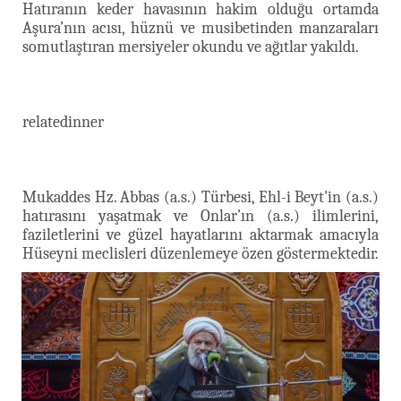
Hatıranın keder havasının hakim olduğu ortamda
Aşura’nın acısı, hüznü ve musibetinden manzaraları
somutlaştıran mersiyeler okundu ve ağıtlar yakıldı.
relatedinner
Mukaddes Hz. Abbas (a.s.) Türbesi, Ehl-i Beyt'in (a.s.)
hatırasını yaşatmak ve Onlar’ın (a.s.) ilimlerini,
faziletlerini ve güzel hayatlarını aktarmak amacıyla
Hüseyni meclisleri düzenlemeye özen göstermektedir.