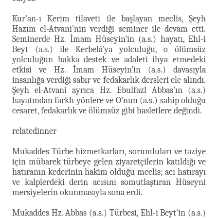
Kur'an-ı Kerim tilaveti ile başlayan meclis, Şeyh
Hazım el-Atvani'nin verdiği seminer ile devam etti.
Seminerde Hz. İmam Hüseyin'in (a.s.) hayatı, Ehl-i
Beyt (a.s.) ile Kerbelâ'ya yolculuğu, o ölümsüz
yolculuğun hakka destek ve adaleti ihya etmedeki
etkisi ve Hz. İmam Hüseyin’in (a.s.) davasıyla
insanlığa verdiği sabır ve fedakarlık dersleri ele alındı.
Şeyh el-Atvanî ayrıca Hz. Ebulfazl Abbas'ın (a.s.)
hayatından farklı yönlere ve O'nun (a.s.)
sahip olduğu
cesaret, fedakarlık ve ölümsüz gibi hasletlere değindi.
relatedinner
Mukaddes Türbe hizmetkarları, sorumluları ve taziye
için mübarek türbeye gelen ziyaretçilerin katıldığı ve
hatıranın kederinin hakim olduğu meclis; acı hatırayı
ve kalplerdeki derin acısını somutlaştıran Hüseyni
mersiyelerin okunmasıyla sona erdi.
Mukaddes Hz. Abbas (a.s.) Türbesi, Ehl-i Beyt'in (a.s.)