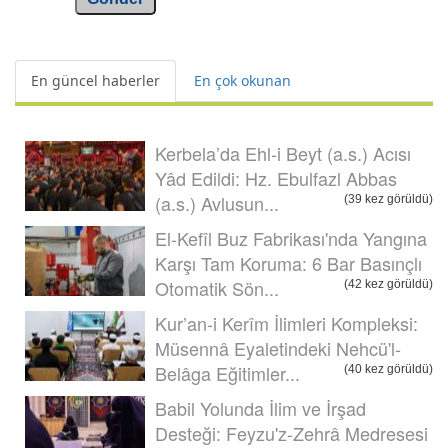
En güncel haberler
En çok okunan
Kerbela’da Ehl-i Beyt (a.s.) Acısı
Yâd Edildi: Hz. Ebulfazl Abbas
(a.s.) Avlusun...
(39 kez görüldü)
El-Kefîl Buz Fabrikası'nda Yangına
Karşı Tam Koruma: 6 Bar Basınçlı
Otomatik Sön...
(42 kez görüldü)
Kur’an-i Kerîm İlimleri Kompleksi:
Müsennâ Eyaletindeki Nehcü'l-
Belâga Eğitimler...
(40 kez görüldü)
Babil Yolunda İlim ve İrşad
Desteği: Feyzu'z-Zehrâ Medresesi