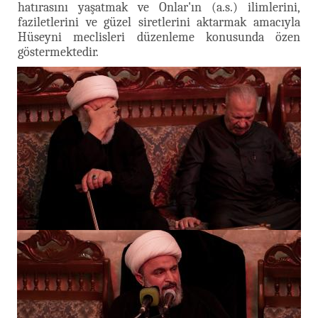
hatırasını yaşatmak ve Onlar'ın (a.s.) ilimlerini,
faziletlerini ve güzel siretlerini aktarmak amacıyla
Hüseyni meclisleri düzenleme konusunda özen
göstermektedir.