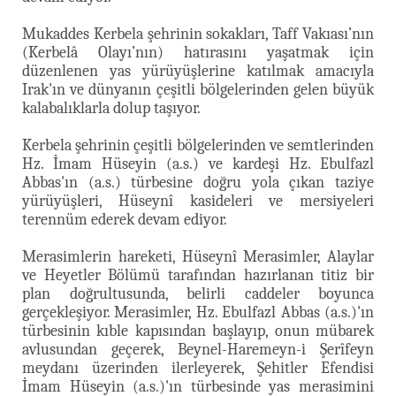
Mukaddes Kerbela şehrinin sokakları, Taff Vakıası’nın
(Kerbelâ Olayı’nın) hatırasını yaşatmak için
düzenlenen yas yürüyüşlerine katılmak amacıyla
Irak'ın ve dünyanın çeşitli bölgelerinden gelen büyük
kalabalıklarla dolup taşıyor.
Kerbela şehrinin çeşitli bölgelerinden ve semtlerinden
Hz. İmam Hüseyin (a.s.) ve kardeşi Hz. Ebulfazl
Abbas'ın (a.s.) türbesine doğru yola çıkan taziye
yürüyüşleri, Hüseynî kasideleri ve mersiyeleri
terennüm ederek devam ediyor.
Merasimlerin hareketi, Hüseynî Merasimler, Alaylar
ve Heyetler Bölümü tarafından hazırlanan titiz bir
plan doğrultusunda, belirli caddeler boyunca
gerçekleşiyor. Merasimler, Hz. Ebulfazl Abbas (a.s.)'ın
türbesinin kıble kapısından başlayıp, onun mübarek
avlusundan geçerek, Beynel-Haremeyn-i Şerîfeyn
meydanı üzerinden ilerleyerek, Şehitler Efendisi
İmam Hüseyin (a.s.)'ın türbesinde yas merasimini