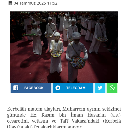
04 Temmuz 2025 11:52
FACEBOOK
TELEGRAM
Kerbelâlı matem alayları, Muharrem ayının sekizinci
gününde Hz. Kasım bin İmam Hasan'ın (a.s.)
cesaretini, vefasını ve Taff Vakıası’ndaki (Kerbelâ
Olayı’ndaki) fedakarlıklarını anıyor.