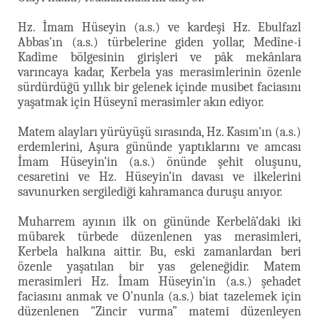
Hz. İmam Hüseyin (a.s.) ve kardeşi Hz. Ebulfazl
Abbas'ın (a.s.) türbelerine giden yollar, Medîne-i
Kadîme bölgesinin girişleri ve pâk mekânlara
varıncaya kadar, Kerbela yas merasimlerinin özenle
sürdürdüğü yıllık bir gelenek içinde musibet faciasını
yaşatmak için Hüseynî merasimler akın ediyor.
Matem alayları yürüyüşü sırasında, Hz. Kasım'ın (a.s.)
erdemlerini, Aşura gününde yaptıklarını ve amcası
İmam Hüseyin'in (a.s.) önünde şehit oluşunu,
cesaretini ve Hz. Hüseyin’in davası ve ilkelerini
savunurken sergilediği kahramanca duruşu anıyor.
Muharrem ayının ilk on gününde Kerbelâ’daki iki
mübarek türbede düzenlenen yas merasimleri,
Kerbela halkına aittir.
Bu, eski zamanlardan beri
özenle yaşatılan bir yas geleneğidir. Matem
merasimleri Hz. İmam Hüseyin'in (a.s.) şehadet
faciasını anmak ve O’nunla (a.s.) biat tazelemek için
düzenlenen "Zincir vurma” matemi düzenleyen