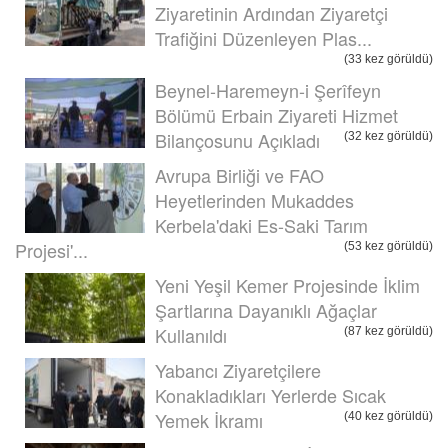
Ziyaretinin Ardından Ziyaretçi
Trafiğini Düzenleyen Plas...
(33 kez görüldü)
Beynel-Haremeyn-i Şerîfeyn
Bölümü Erbain Ziyareti Hizmet
Bilançosunu Açıkladı
(32 kez görüldü)
Avrupa Birliği ve FAO
Heyetlerinden Mukaddes
Kerbela'daki Es-Saki Tarım
Projesi'...
(53 kez görüldü)
Yeni Yeşil Kemer Projesinde İklim
Şartlarına Dayanıklı Ağaçlar
Kullanıldı
(87 kez görüldü)
Yabancı Ziyaretçilere
Konakladıkları Yerlerde Sıcak
Yemek İkramı
(40 kez görüldü)