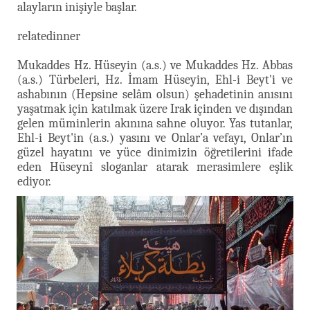
alayların inişiyle başlar.
relatedinner
Mukaddes Hz. Hüseyin (a.s.) ve Mukaddes Hz. Abbas
(a.s.) Türbeleri, Hz. İmam Hüseyin, Ehl-i Beyt'i ve
ashabının (Hepsine selâm olsun) şehadetinin anısını
yaşatmak için katılmak üzere Irak içinden ve dışından
gelen müminlerin akınına sahne oluyor. Yas tutanlar,
Ehl-i Beyt'in (a.s.) yasını ve Onlar’a vefayı, Onlar’ın
güzel hayatını ve yüce dinimizin öğretilerini ifade
eden Hüseynî sloganlar atarak merasimlere eşlik
ediyor.