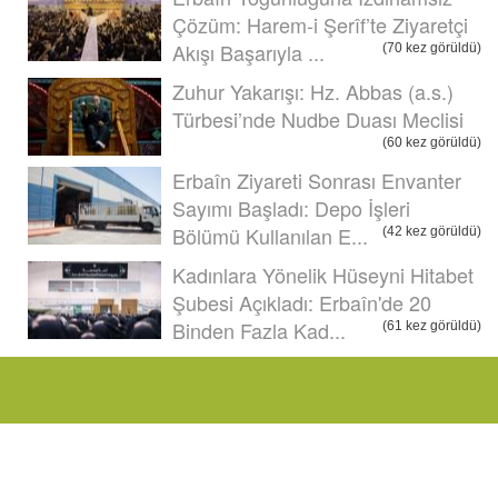
Çözüm: Harem-i Şerîf’te Ziyaretçi
Akışı Başarıyla ...
(70 kez görüldü)
Zuhur Yakarışı: Hz. Abbas (a.s.)
Türbesi’nde Nudbe Duası Meclisi
(60 kez görüldü)
Erbaîn Ziyareti Sonrası Envanter
Sayımı Başladı: Depo İşleri
Bölümü Kullanılan E...
(42 kez görüldü)
Kadınlara Yönelik Hüseyni Hitabet
Şubesi Açıkladı: Erbaîn'de 20
Binden Fazla Kad...
(61 kez görüldü)