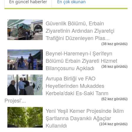
En güncel haberler
En çok okunan
Güvenlik Bölümü, Erbain
Ziyaretinin Ardından Ziyaretçi
Trafiğini Düzenleyen Plas...
(38 kez görüldü)
Beynel-Haremeyn-i Şerîfeyn
Bölümü Erbain Ziyareti Hizmet
Bilançosunu Açıkladı
(36 kez görüldü)
Avrupa Birliği ve FAO
Heyetlerinden Mukaddes
Kerbela'daki Es-Saki Tarım
Projesi'...
(62 kez görüldü)
Yeni Yeşil Kemer Projesinde İklim
Şartlarına Dayanıklı Ağaçlar
Kullanıldı
(104 kez görüldü)