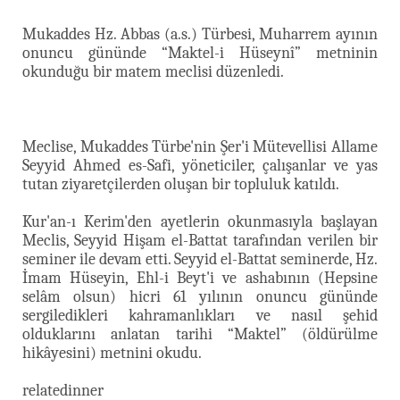
Mukaddes Hz. Abbas (a.s.) Türbesi, Muharrem ayının
onuncu gününde “Maktel-i Hüseynî” metninin
okunduğu bir matem meclisi düzenledi.
Meclise, Mukaddes Türbe'nin Şer'i Mütevellisi Allame
Seyyid Ahmed es-Safi, yöneticiler, çalışanlar ve yas
tutan ziyaretçilerden oluşan bir topluluk katıldı.
Kur'an-ı Kerim'den ayetlerin okunmasıyla başlayan
Meclis, Seyyid Hişam el-Battat tarafından verilen bir
seminer ile devam etti. Seyyid el-Battat seminerde, Hz.
İmam Hüseyin, Ehl-i Beyt'i ve ashabının (Hepsine
selâm olsun) hicri 61 yılının onuncu gününde
sergiledikleri kahramanlıkları ve nasıl şehid
olduklarını anlatan tarihi “Maktel” (öldürülme
hikâyesini) metnini okudu.
relatedinner