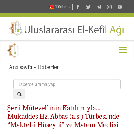
Türkçe
Ana sayfa
»
Haberler
Şer'i Mütevellinin Katılımıyla...
Mukaddes Hz. Abbas (a.s.) Türbesi’nde
“Maktel-i Hüseynî” ve Matem Meclisi