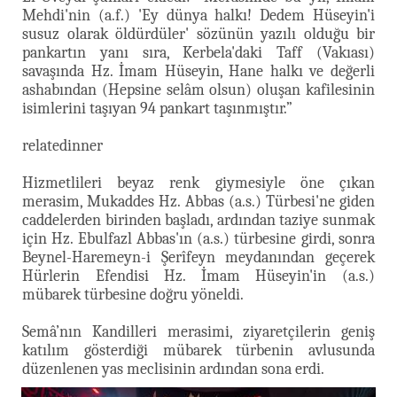
Mehdi'nin (a.f.) 'Ey dünya halkı! Dedem Hüseyin'i
susuz olarak öldürdüler' sözünün yazılı olduğu bir
pankartın yanı sıra, Kerbela'daki Taff (Vakıası)
savaşında Hz. İmam Hüseyin, Hane halkı ve değerli
ashabından (Hepsine selâm olsun) oluşan kafilesinin
isimlerini taşıyan 94 pankart taşınmıştır.”
relatedinner
Hizmetlileri beyaz renk giymesiyle öne çıkan
merasim, Mukaddes Hz. Abbas (a.s.) Türbesi'ne giden
caddelerden birinden başladı, ardından taziye sunmak
için Hz. Ebulfazl Abbas'ın (a.s.) türbesine girdi, sonra
Beynel-Haremeyn-i Şerîfeyn meydanından geçerek
Hürlerin Efendisi Hz. İmam Hüseyin'in (a.s.)
mübarek türbesine doğru yöneldi.
Semâ’nın Kandilleri merasimi, ziyaretçilerin geniş
katılım gösterdiği mübarek türbenin avlusunda
düzenlenen yas meclisinin ardından sona erdi.