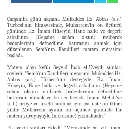
Çarşamba günü akşamı, Mukaddes Hz. Abbas (a.s.)
Türbesi'nin himayesinde, Muharrem'in on üçüncü
gününde Hz. İmam Hüseyin, Hane halkı ve değerli
ashabının (Hepsine selâm olsun) mübarek
bedenlerinin defnedilme hatırasını anmak için
düzenlenen Semâ’nın Kandilleri matem merasimi
başladı.
Matem alayı kefili Seyyid İhab el-Uveydi şunları
söyledi: "Semâ’nın Kandilleri merasimi, Mukaddes Hz.
Abbas (a.s.) Türbesi'nin desteğiyle, Hz. İmam
Hüseyin, Hane halkı ve değerli ashabının (Hepsine
selâm olsun) mübarek bedenlerinin defnedilme
hatırasını anmak ve bu acı faciada İmam Mehdi'ye
(a.f.) taziye ve teselli sunmak için üst üste on ikinci
yıldır Muharrem ayının on üçüncü gününde bir
matem yürüyüşüyle (merasime) çıkmaktadır.”
El-Uveydi şunları ekledi: "Merasimde bu yıl, İmam