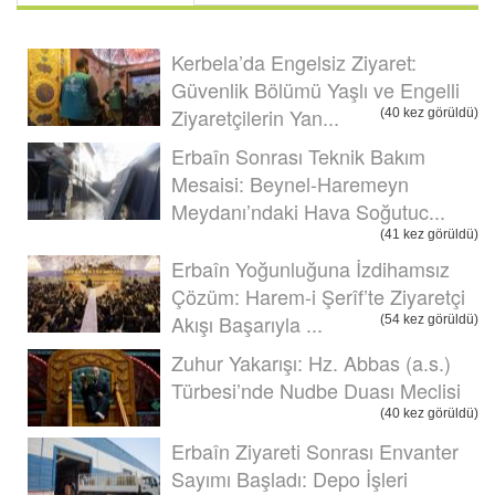
Kerbela’da Engelsiz Ziyaret:
Güvenlik Bölümü Yaşlı ve Engelli
Ziyaretçilerin Yan...
(40 kez görüldü)
Erbaîn Sonrası Teknik Bakım
Mesaisi: Beynel-Haremeyn
Meydanı’ndaki Hava Soğutuc...
(41 kez görüldü)
Erbaîn Yoğunluğuna İzdihamsız
Çözüm: Harem-i Şerîf’te Ziyaretçi
Akışı Başarıyla ...
(54 kez görüldü)
Zuhur Yakarışı: Hz. Abbas (a.s.)
Türbesi’nde Nudbe Duası Meclisi
(40 kez görüldü)
Erbaîn Ziyareti Sonrası Envanter
Sayımı Başladı: Depo İşleri