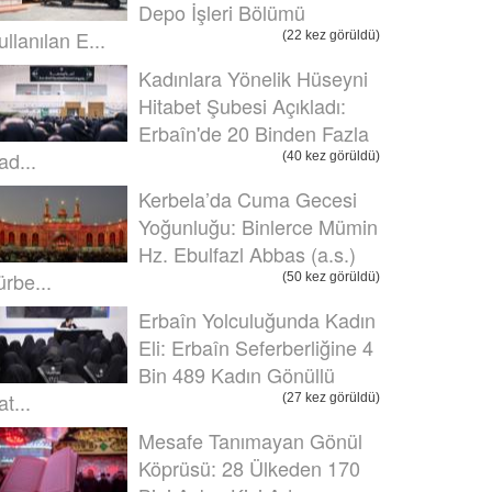
Depo İşleri Bölümü
ullanılan E...
(22 kez görüldü)
Kadınlara Yönelik Hüseyni
Hitabet Şubesi Açıkladı:
Erbaîn'de 20 Binden Fazla
ad...
(40 kez görüldü)
Kerbela’da Cuma Gecesi
Yoğunluğu: Binlerce Mümin
Hz. Ebulfazl Abbas (a.s.)
ürbe...
(50 kez görüldü)
Erbaîn Yolculuğunda Kadın
Eli: Erbaîn Seferberliğine 4
Bin 489 Kadın Gönüllü
t...
(27 kez görüldü)
Mesafe Tanımayan Gönül
Köprüsü: 28 Ülkeden 170