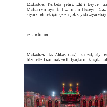
Mukaddes Kerbela şehri, Ehl-i Beyt'e (a.
Muharrem ayında Hz. İmam Hüseyin (a.s.) v
ziyaret etmek için gelen çok sayıda ziyaretçiyi
relatedinner
Mukaddes Hz. Abbas (a.s.) Türbesi, ziyare
hizmetleri sunmak ve ihtiyaçlarını karşılamak 