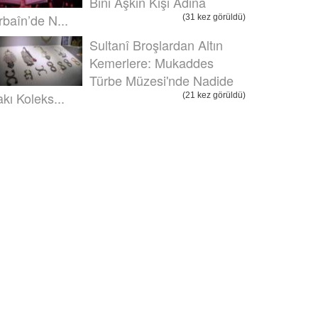
Bini Aşkın Kişi Adına
rbaîn’de N...
(31 kez görüldü)
Sultanî Broşlardan Altın
Kemerlere: Mukaddes
Türbe Müzesi'nde Nadide
akı Koleks...
(21 kez görüldü)