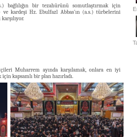
s.) bağlılığın bir tezahürünü somutlaştırmak için
E
e kardeşi Hz. Ebulfazl Abbas'ın (a.s.) türbelerini
 karşılıyor.
T
tçileri Muharrem ayında karşılamak, onlara en iyi
için kapsamlı bir plan hazırladı.