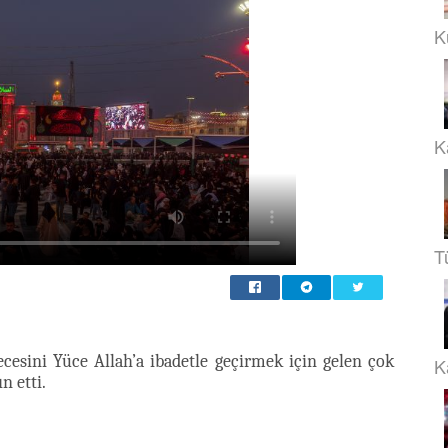
K
K
T
cesini Yüce Allah’a ibadetle geçirmek için gelen çok
Ka
n etti.