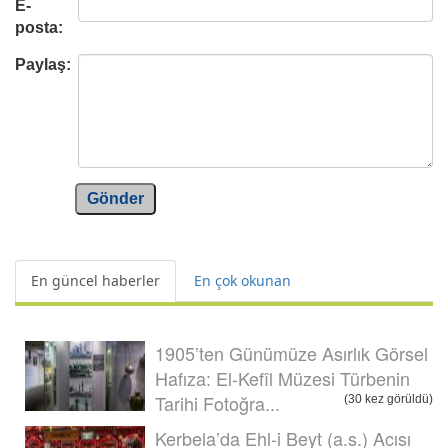
E-
posta:
Paylaş:
Gönder
En güncel haberler
En çok okunan
1905’ten Günümüze Asırlık Görsel
Hafıza: El-Kefîl Müzesi Türbenin
Tarihi Fotoğra...
(30 kez görüldü)
Kerbela’da Ehl-i Beyt (a.s.) Acısı