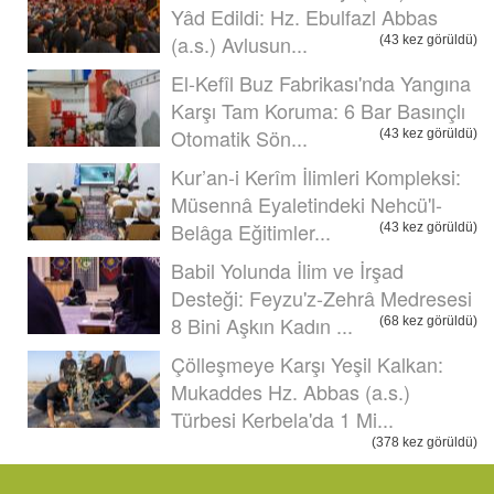
Yâd Edildi: Hz. Ebulfazl Abbas
(a.s.) Avlusun...
(43 kez görüldü)
El-Kefîl Buz Fabrikası'nda Yangına
Karşı Tam Koruma: 6 Bar Basınçlı
Otomatik Sön...
(43 kez görüldü)
Kur’an-i Kerîm İlimleri Kompleksi:
Müsennâ Eyaletindeki Nehcü'l-
Belâga Eğitimler...
(43 kez görüldü)
Babil Yolunda İlim ve İrşad
Desteği: Feyzu'z-Zehrâ Medresesi
8 Bini Aşkın Kadın ...
(68 kez görüldü)
Çölleşmeye Karşı Yeşil Kalkan:
Mukaddes Hz. Abbas (a.s.)
Türbesi Kerbela'da 1 Mi...
(378 kez görüldü)