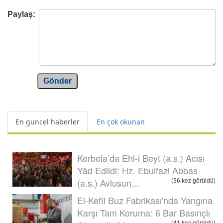
Paylaş:
Gönder
En güncel haberler
En çok okunan
Kerbela’da Ehl-i Beyt (a.s.) Acısı
Yâd Edildi: Hz. Ebulfazl Abbas
(a.s.) Avlusun...
(36 kez görüldü)
El-Kefîl Buz Fabrikası'nda Yangına
Karşı Tam Koruma: 6 Bar Basınçlı
(41 kez görüldü)