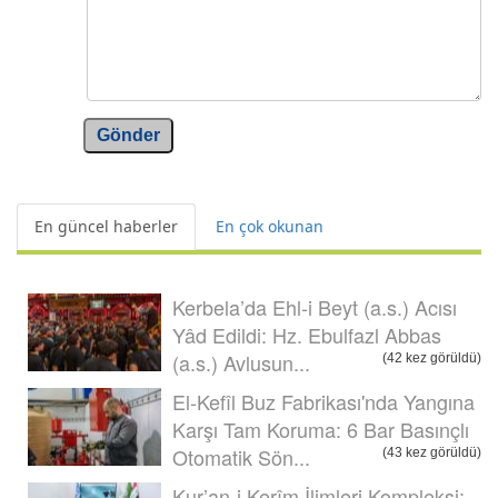
Gönder
En güncel haberler
En çok okunan
Kerbela’da Ehl-i Beyt (a.s.) Acısı
Yâd Edildi: Hz. Ebulfazl Abbas
(a.s.) Avlusun...
(42 kez görüldü)
El-Kefîl Buz Fabrikası'nda Yangına
Karşı Tam Koruma: 6 Bar Basınçlı
Otomatik Sön...
(43 kez görüldü)
Kur’an-i Kerîm İlimleri Kompleksi: