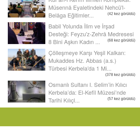
Müsennâ Eyaletindeki Nehcü'l-
Belâga Eğitimler...
(42 kez görüldü)
Babil Yolunda İlim ve İrşad
Desteği: Feyzu'z-Zehrâ Medresesi
8 Bini Aşkın Kadın ...
(68 kez görüldü)
Çölleşmeye Karşı Yeşil Kalkan:
Mukaddes Hz. Abbas (a.s.)
Türbesi Kerbela'da 1 Mi...
(378 kez görüldü)
Osmanlı Sultanı I. Selim’in Kılıcı
Kerbela’da: El-Kefîl Müzesi’nde
Tarihi Kılıçl...
(57 kez görüldü)