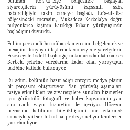
bulunan
Re’s-ul-Bişe bölgesinde başlayan
ziyaretçilerin yürüyüşünü kapsamlı saha
haberciliğiyle takip etmeye başladı. Re's-ul-Bişe
bölgesindeki merasim, Mukaddes Kerbela'ya doğru
milyonlarca kişinin katıldığı Erbain yürüyüşünün
başladığını duyurdu.
Bölüm personeli, bu mübarek merasimi belgelemek ve
mesajını dünyaya ulaştırmak amacıyla ziyaretçilerin
Basra eyaletindeki başlangıç noktalarından Mukaddes
Kerbela şehrine varışlarına kadar olan yürüyüşün
takibine katkıda bulunuyor.
Bu adım, bölümün hazırladığı entegre medya planın
bir parçasını oluşturuyor. Plan, yürüyüş aşamaları,
taziye etkinlikleri ve ziyaretçilere sunulan hizmetler
için görüntülü, fotoğraflı ve haber kapsamının yanı
sıra canlı yayın hizmetini de içeriyor.
Hüseynî
merasime katılımın büyüklüğünü öne çıkarmak
amacıyla yüksek teknik ve profesyonel yöntemlerden
yararlanılıyor.