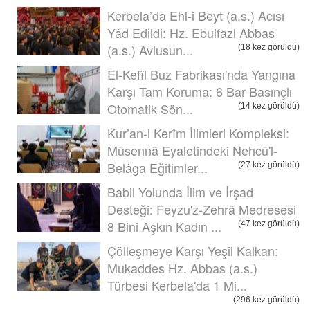
Kerbela’da Ehl-i Beyt (a.s.) Acısı
Yâd Edildi: Hz. Ebulfazl Abbas
(a.s.) Avlusun...
(18 kez görüldü)
El-Kefîl Buz Fabrikası'nda Yangına
Karşı Tam Koruma: 6 Bar Basınçlı
Otomatik Sön...
(14 kez görüldü)
Kur’an-i Kerîm İlimleri Kompleksi:
Müsennâ Eyaletindeki Nehcü'l-
Belâga Eğitimler...
(27 kez görüldü)
Babil Yolunda İlim ve İrşad
Desteği: Feyzu'z-Zehrâ Medresesi
8 Bini Aşkın Kadın ...
(47 kez görüldü)
Çölleşmeye Karşı Yeşil Kalkan:
Mukaddes Hz. Abbas (a.s.)
Türbesi Kerbela'da 1 Mi...
(296 kez görüldü)