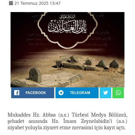
21 Temmuz 2025 13:47
FACEBOOK
TELEGRAM
Mukaddes Hz. Abbas (a.s.) Türbesi Medya Bölümü,
şehadet anısında Hz. İmam Zeynelabidin’i (a.s.)
niyabet yoluyla ziyaret etme merasimi için kayıt açtı.