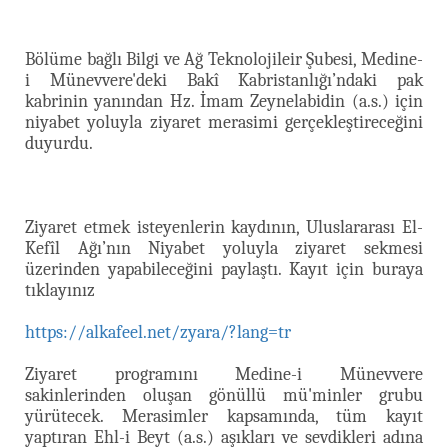
Bölüme bağlı Bilgi ve Ağ Teknolojileir Şubesi, Medine-
i Münevvere'deki Bakî Kabristanlığı’ndaki pak
kabrinin yanından Hz. İmam Zeynelabidin (a.s.) için
niyabet yoluyla ziyaret merasimi gerçekleştireceğini
duyurdu.
Ziyaret etmek isteyenlerin kaydının, Uluslararası El-
Kefîl Ağı’nın Niyabet yoluyla ziyaret sekmesi
üzerinden yapabileceğini paylaştı. Kayıt için buraya
tıklayınız
https://alkafeel.net/zyara/?lang=tr
Ziyaret programını Medine-i Münevvere
sakinlerinden oluşan gönüllü mü'minler grubu
yürütecek. Merasimler kapsamında, tüm kayıt
yaptıran Ehl-i Beyt (a.s.) aşıkları ve sevdikleri adına