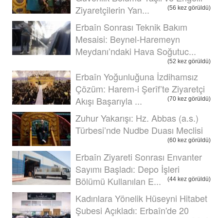
Ziyaretçilerin Yan...
(56 kez görüldü)
Erbaîn Sonrası Teknik Bakım
Mesaisi: Beynel-Haremeyn
Meydanı’ndaki Hava Soğutuc...
(52 kez görüldü)
Erbaîn Yoğunluğuna İzdihamsız
Çözüm: Harem-i Şerîf’te Ziyaretçi
Akışı Başarıyla ...
(70 kez görüldü)
Zuhur Yakarışı: Hz. Abbas (a.s.)
Türbesi’nde Nudbe Duası Meclisi
(60 kez görüldü)
Erbaîn Ziyareti Sonrası Envanter
Sayımı Başladı: Depo İşleri
Bölümü Kullanılan E...
(44 kez görüldü)
Kadınlara Yönelik Hüseyni Hitabet
Şubesi Açıkladı: Erbaîn'de 20