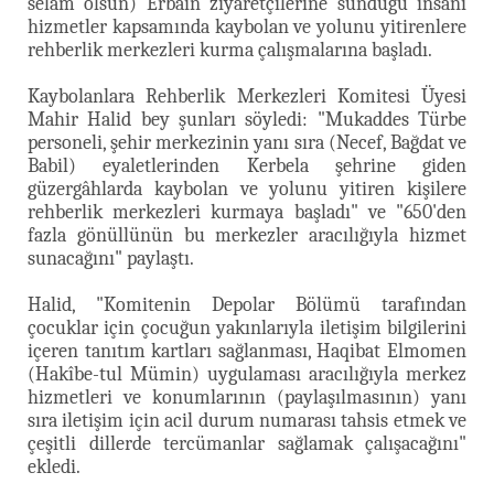
selâm olsun) Erbain ziyaretçilerine sunduğu insani
hizmetler kapsamında kaybolan ve yolunu yitirenlere
rehberlik merkezleri kurma çalışmalarına başladı.
Kaybolanlara Rehberlik Merkezleri Komitesi Üyesi
Mahir Halid bey şunları söyledi: "Mukaddes Türbe
personeli, şehir merkezinin yanı sıra (Necef, Bağdat ve
Babil) eyaletlerinden Kerbela şehrine giden
güzergâhlarda kaybolan ve yolunu yitiren kişilere
rehberlik merkezleri kurmaya başladı" ve "650'den
fazla gönüllünün bu merkezler aracılığıyla hizmet
sunacağını" paylaştı.
Halid, "Komitenin Depolar Bölümü tarafından
çocuklar için çocuğun yakınlarıyla iletişim bilgilerini
içeren tanıtım kartları sağlanması, Haqibat Elmomen
(Hakîbe-tul Mümin) uygulaması aracılığıyla merkez
hizmetleri ve konumlarının (paylaşılmasının) yanı
sıra iletişim için acil durum numarası tahsis etmek ve
çeşitli dillerde tercümanlar sağlamak çalışacağını"
ekledi.