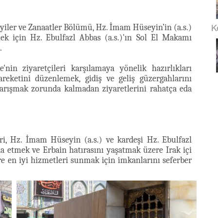
K
yiler ve Zanaatler Bölümü, Hz. İmam Hüseyin’in (a.s.)
mek için Hz. Ebulfazl Abbas (a.s.)'ın Sol El Makamı
.
in ziyaretçileri karşılamaya yönelik hazırlıkları
areketini düzenlemek, gidiş ve geliş güzergahlarını
karışmak zorunda kalmadan ziyaretlerini rahatça eda
i, Hz. İmam Hüseyin (a.s.) ve kardeşi Hz. Ebulfazl
da etmek ve Erbain hatırasını yaşatmak üzere Irak içi
re en iyi hizmetleri sunmak için imkanlarını seferber