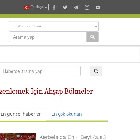
Türkçe
Düzenlemek İçin Ahşap Bölmeler
En güncel haberler
En çok okunan
Kerbela’da Ehl-i Beyt (a.s.)