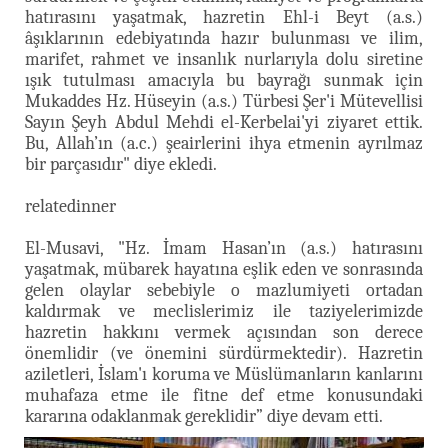
hatırasını yaşatmak, hazretin Ehl-i Beyt (a.s.)
âşıklarının edebiyatında hazır bulunması ve ilim,
marifet, rahmet ve insanlık nurlarıyla dolu siretine
ışık tutulması amacıyla bu bayrağı sunmak için
Mukaddes Hz. Hüseyin (a.s.) Türbesi Şer'i Mütevellisi
Sayın Şeyh Abdul Mehdi el-Kerbelai'yi ziyaret ettik.
Bu, Allah’ın (a.c.) şeairlerini ihya etmenin ayrılmaz
bir parçasıdır" diye ekledi.
relatedinner
El-Musavi, "Hz. İmam Hasan’ın (a.s.) hatırasını
yaşatmak, mübarek hayatına eşlik eden ve sonrasında
gelen olaylar sebebiyle o mazlumiyeti ortadan
kaldırmak ve meclislerimiz ile taziyelerimizde
hazretin hakkını vermek açısından son derece
önemlidir (ve önemini sürdürmektedir). Hazretin
aziletleri, İslam'ı koruma ve Müslümanların kanlarını
muhafaza etme ile fitne def etme konusundaki
kararına odaklanmak gereklidir” diye devam etti.