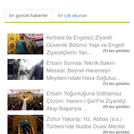
En güncel haberler
En çok okunan
Kerbela’da Engelsiz Ziyaret:
Güvenlik Bölümü Yaşlı ve Engelli
Ziyaretçilerin Yan...
(53 kez görüldü)
Erbaîn Sonrası Teknik Bakım
Mesaisi: Beynel-Haremeyn
Meydanı’ndaki Hava Soğutuc...
(51 kez görüldü)
Erbaîn Yoğunluğuna İzdihamsız
Çözüm: Harem-i Şerîf’te Ziyaretçi
Akışı Başarıyla ...
(66 kez görüldü)
Zuhur Yakarışı: Hz. Abbas (a.s.)
Türbesi’nde Nudbe Duası Meclisi
(60 kez görüldü)