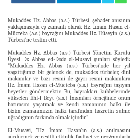
Mukaddes Hz. Abbas (a.s.) Türbesi, şehadet anısının
yaklaşmasıyla eş zamanlı olarak Hz. İmam Hasan el-
Mücteba (a.s.) bayrağını Mukaddes Hz. Hüseyin (a.s.)
Türbesi'ne teslim etti.
Mukaddes Hz. Abbas (a.s.) Türbesi Yönetim Kurulu
Üyesi Dr. Abbas ed-Dede el-Musavi şunları söyledi:
"Mukaddes Hz. Abbas (a.s.) Türbesi'nde her yıl
yaşattığımız bir gelenek de, mukaddes türbeler, dini
makamlar ve bazı resmi ile gayri resmi makamlara
Hz. İmam Hasan el-Mücteba (a.s.) bayrağını taşıyan
heyetler göndermektir. Bu, bayrakları kubbelerinde
yükselen Ehl-i Beyt (a.s.) İmamları örneğinde onun
hatırasını yaşatmak ve kendi zamanının halkı ile
bizim zamanımızın halkı tarafından hazretin zulme
uğradığının farkında olmak içindir."
El-Musavi, "Hz. İmam Hasan’ın (a.s.) anılmasını
sürdürmek ve çeşitli etkinlik, faaliyet ve programlarla