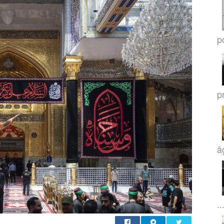
po
p
â
..