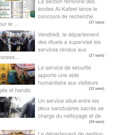
La section féminine des
écoles Al-Kafeel lance le
concours de recherche
ur le ...
(37 vues)
Vendredi, le département
des rituels a supervisé les
services rendus aux
rocess...
(27 vues)
Le service de sécurité
apporte une aide
humanitaire aux visiteurs
gés et handic
(32 vues)
Un service situé entre les
deux sanctuaires sacrés se
charge du nettoyage et de
.
(34 vues)
Le département de gestion