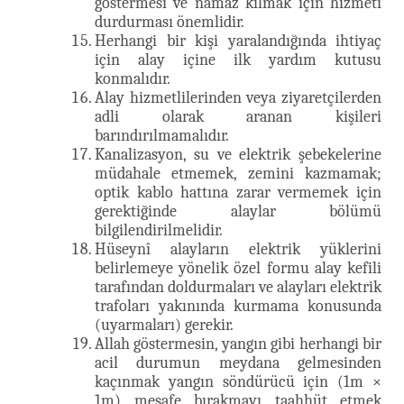
göstermesi ve namaz kılmak için hizmeti
durdurması önemlidir.
Herhangi bir kişi yaralandığında ihtiyaç
için alay içine ilk yardım kutusu
konmalıdır.
Alay hizmetlilerinden veya ziyaretçilerden
adli olarak aranan kişileri
barındırılmamalıdır.
Kanalizasyon, su ve elektrik şebekelerine
müdahale etmemek, zemini kazmamak;
optik kablo hattına zarar vermemek için
gerektiğinde alaylar bölümü
bilgilendirilmelidir.
Hüseynî alayların elektrik yüklerini
belirlemeye yönelik özel formu alay kefili
tarafından doldurmaları ve alayları elektrik
trafoları yakınında kurmama konusunda
(uyarmaları) gerekir.
Allah göstermesin, yangın gibi herhangi bir
acil durumun meydana gelmesinden
kaçınmak yangın söndürücü için (1m ×
1m) mesafe bırakmayı taahhüt etmek