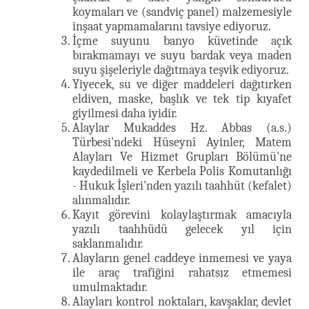
koymaları ve (sandviç panel) malzemesiyle
inşaat yapmamalarını tavsiye ediyoruz.
İçme suyunu banyo küvetinde açık
bırakmamayı ve suyu bardak veya maden
suyu şişeleriyle dağıtmaya teşvik ediyoruz.
Yiyecek, su ve diğer maddeleri dağıtırken
eldiven, maske, başlık ve tek tip kıyafet
giyilmesi daha iyidir.
Alaylar Mukaddes Hz. Abbas (a.s.)
Türbesi'ndeki Hüseynî Ayinler, Matem
Alayları Ve Hizmet Grupları Bölümü'ne
kaydedilmeli ve Kerbela Polis Komutanlığı
- Hukuk İşleri'nden yazılı taahhüt (kefalet)
alınmalıdır.
Kayıt görevini kolaylaştırmak amacıyla
yazılı taahhüdü gelecek yıl için
saklanmalıdır.
Alayların genel caddeye inmemesi ve yaya
ile araç trafiğini rahatsız etmemesi
umulmaktadır.
Alayları kontrol noktaları, kavşaklar, devlet