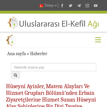
Türkçe
Ana sayfa
»
Haberler
Hüseynî Ayinler, Matem Alayları Ve
Hizmet Grupları Bölümü’nden Erbain
Ziyaretçilerine Hizmet Sunan Hüseynî
Alay Sahiplerine Bir Dizi Tavsiye