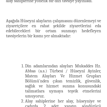
alay sahiplerine yönelik bir dizi tavsiye yayınladı.
Aşağıda Hüseyni alayların çalışmasını düzenlemeyi ve
ziyaretçilere en rahat şekilde ziyaretlerini eda
edebilecekleri bir ortam sunmayı hedefleyen
tavsiyelerin bir kısmı yer almaktadır:
Din adamlarından alayları Mukaddes Hz.
Abbas (a.s.) Türbesi / Hüseynî Ayinler,
Matem Alayları Ve Hizmet Grupları
Bölümü'nden çıkan temizlik, güvenlik,
sağlık ve hizmet sunma konusundaki
talimatlara uymaya teşvik etmelerini
umuyoruz.
Alay sahiplerine her alay, hüseyniye ve
çadırda 2 adet yangın söndürücü