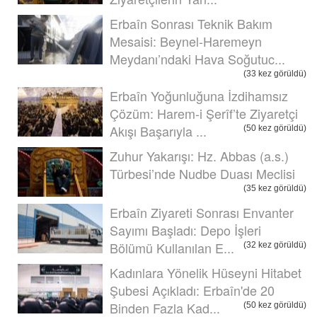
Erbaîn Sonrası Teknik Bakım
Mesaisi: Beynel-Haremeyn
Meydanı’ndaki Hava Soğutuc...
(33 kez görüldü)
Erbaîn Yoğunluğuna İzdihamsız
Çözüm: Harem-i Şerîf’te Ziyaretçi
Akışı Başarıyla ...
(50 kez görüldü)
Zuhur Yakarışı: Hz. Abbas (a.s.)
Türbesi’nde Nudbe Duası Meclisi
(35 kez görüldü)
Erbaîn Ziyareti Sonrası Envanter
Sayımı Başladı: Depo İşleri
Bölümü Kullanılan E...
(32 kez görüldü)
Kadınlara Yönelik Hüseyni Hitabet
Şubesi Açıkladı: Erbaîn'de 20
Binden Fazla Kad...
(50 kez görüldü)