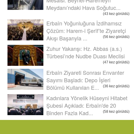
Meydanı’ndaki Hava Soğutuc...
(43 kez görüldü)
Erbaîn Yoğunluğuna İzdihamsız
Çözüm: Harem-i Şerîf’te Ziyaretçi
Akışı Başarıyla ...
(56 kez görüldü)
Zuhur Yakarışı: Hz. Abbas (a.s.)
Türbesi’nde Nudbe Duası Meclisi
(47 kez görüldü)
Erbaîn Ziyareti Sonrası Envanter
Sayımı Başladı: Depo İşleri
Bölümü Kullanılan E...
(36 kez görüldü)
Kadınlara Yönelik Hüseyni Hitabet
Şubesi Açıkladı: Erbaîn'de 20
Binden Fazla Kad...
(58 kez görüldü)