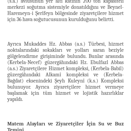
(s.a.) avlusunun yer altı katının 200 ton kapasiteli
merkezi soğutma sistemiyle donatıldığını ve Beynel-
Haremeyn-i Şerîfeyn bölgesinde ziyaretçilere hizmet
için 36 hava soğutucusunun kurulduğunu belirtti.
Ayrıca Mukaddes Hz. Abbas (a.s.) Türbesi, hizmet
noktalarındaki sokakları ve yolları saran beziyle
gölgelendirme girişiminde bulundu. Bunlar arasında
(Kerbela-Necef) güzergâhındaki Hz. Ebulfazl Abbas
(a.s.) Ziyaretçilere Hizmet kompleksi, (Kerbela-Babil)
güzergâhındaki Alkamî kompleksi ve (Kerbela-
Bağdat) eksenindeki Şeyh Kuleynî (k.s.) Kompleksi
bulunuyor. Ayrıca ziyaretçilere hizmet vermeye
başlamak için tüm hizmet ve lojistik hazırlıklar
yapıldı.
Matem Alayları ve Ziyaretçiler İçin Su ve Buz
Temini