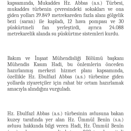
kapsamında, Mukaddes Hz. Abbas (a.s.) Türbesi,
mukaddes türbenin çevresindeki sokakları ve ona
giden yolları 39.849 metrekareden fazla alanı gölgelik
bezi (saran) ile kapladı, 12 hava pompası ve 30
püskürtmeli fan yerleştirdi, ayrıca 24.088
metrekarelik alanda su püskürtme sistemleri kurdu.
Bakım ve İnşaat Mühendisliği Bölümü başkanı
Mühendis Kasım Hadi, bu önlemlerin önceden
hazırlanmış merkezi hizmet planı kapsamında,
özellikle Hz. Ebulfazl Abbas (a.s.) türbesine giden
yollarda ziyaretçiler için rahat bir ortam hazırlamak
amacıyla alındığını vurguladı.
Hz. Ebulfazl Abbas (a.s.) türbesinin avlusuna bakan
kuzey tarafında yer alan Hz. Ümmül Benîn (s.a.)
avlusu hakkında bilgi veren Hadi, Hz. Ümmül Benîn