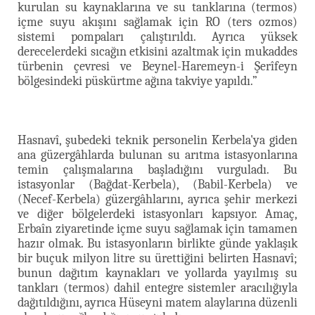
kurulan su kaynaklarına ve su tanklarına (termos)
içme suyu akışını sağlamak için RO (ters ozmos)
sistemi pompaları çalıştırıldı. Ayrıca yüksek
derecelerdeki sıcağın etkisini azaltmak için mukaddes
türbenin çevresi ve Beynel-Haremeyn-i Şerîfeyn
bölgesindeki püskürtme ağına takviye yapıldı.”
Hasnavî, şubedeki teknik personelin Kerbela'ya giden
ana güzergâhlarda bulunan su arıtma istasyonlarına
temin
çalışmalarına başladığını vurguladı. Bu
istasyonlar (Bağdat-Kerbela), (Babil-Kerbela) ve
(Necef-Kerbela) güzergâhlarını, ayrıca şehir merkezi
ve diğer bölgelerdeki istasyonları kapsıyor. Amaç,
Erbaîn ziyaretinde içme suyu sağlamak için tamamen
hazır olmak. Bu istasyonların birlikte günde yaklaşık
bir buçuk milyon litre su ürettiğini belirten Hasnavî;
bunun dağıtım kaynakları ve yollarda yayılmış su
tankları (termos) dahil entegre sistemler aracılığıyla
dağıtıldığını, ayrıca Hüseyni matem alaylarına düzenli