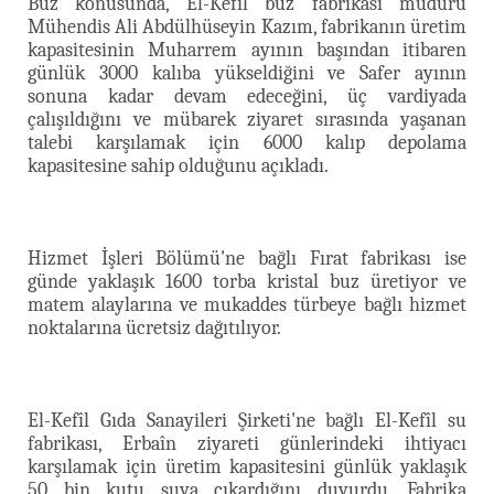
Buz konusunda, El-Kefîl buz fabrikası müdürü
Mühendis Ali Abdülhüseyin Kazım, fabrikanın üretim
kapasitesinin Muharrem ayının başından itibaren
günlük 3000 kalıba yükseldiğini ve Safer ayının
sonuna kadar devam edeceğini, üç vardiyada
çalışıldığını ve mübarek ziyaret sırasında yaşanan
talebi karşılamak için 6000 kalıp depolama
kapasitesine sahip olduğunu açıkladı.
Hizmet İşleri Bölümü'ne bağlı Fırat fabrikası ise
günde yaklaşık 1600 torba kristal buz üretiyor ve
matem alaylarına ve mukaddes türbeye bağlı hizmet
noktalarına ücretsiz dağıtılıyor.
El-Kefîl Gıda Sanayileri Şirketi'ne bağlı El-Kefîl su
fabrikası, Erbaîn ziyareti günlerindeki ihtiyacı
karşılamak için üretim kapasitesini günlük yaklaşık
50 bin kutu suya çıkardığını duyurdu. Fabrika