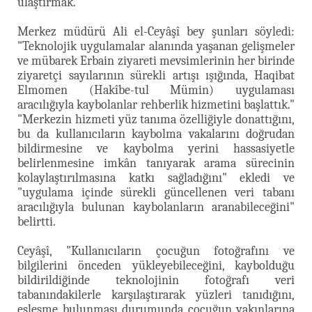
ulaştırmak.
Merkez müdürü Ali el-Ceyâşî bey şunları söyledi:
"Teknolojik uygulamalar alanında yaşanan gelişmeler
ve mübarek Erbain ziyareti mevsimlerinin her birinde
ziyaretçi sayılarının sürekli artışı ışığında, Haqibat
Elmomen (Hakîbe-tul Mümin) uygulaması
aracılığıyla kaybolanlar rehberlik hizmetini başlattık."
"Merkezin hizmeti yüz tanıma özelliğiyle donattığını,
bu da kullanıcıların kaybolma vakalarını doğrudan
bildirmesine ve kaybolma yerini hassasiyetle
belirlenmesine imkân tanıyarak arama sürecinin
kolaylaştırılmasına katkı sağladığını" ekledi ve
"uygulama içinde sürekli güncellenen veri tabanı
aracılığıyla bulunan kaybolanların aranabileceğini"
belirtti.
Ceyâşî, "Kullanıcıların çocuğun fotoğrafını ve
bilgilerini önceden yükleyebileceğini, kaybolduğu
bildirildiğinde teknolojinin fotoğrafı veri
tabanındakilerle karşılaştırarak yüzleri tanıdığını,
eşleşme bulunması durumunda çocuğun yakınlarına