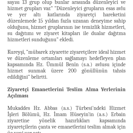
sayısı 13 grup olup bunlar arasında düzenleyici ve
hizmet grupları var." "Düzenleyici grupların esas avlu
ve yer altı katlarında ziyaretçi hareketini
düzenlemede 15 yıldan fazla uzanan deneyime sahip
olduğunu, hizmet gruplarının ise temizlik hizmetleri,
su dağıtımı ve ziyaret kitapları ile dualar dağıtma
hizmetleri sunduğunu" ekledi.
Kureyşî, "mübarek ziyarette ziyaretçilere ideal hizmet
ve düzenleme ortamları sağlamayı hedefleyen plan
kapsamında Hz. Ümmül Benîn (s.a.) avlusu içinde
hizmet sunmak üzere 200 gönüllünün tahsis
edildiğini" belirtti.
Ziyaretçi Emanetlerini Teslim Alma Yerlerinin
Açılması
Mukaddes Hz. Abbas (a.s.) Türbesi'ndeki Hizmet
İşleri Bölümü, Hz. İmam Hüseyin'in (a.s.) Erbain
ziyaretine yönelik hazırlıkları kapsamında
ziyaretçilerin çanta ve emanetlerini teslim almak için