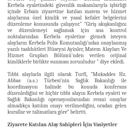
Kerbela eyaletindeki güvenlik makamlarıyla işbirliği
içinde Erbain ziyaretine katılan matem ve hizmet
alaylarına özel kimlik ve yasal kefalet belgelerini
düzenleme konusunda çalışıyor." “Giriş akışkanlığını
ve düzenlemeyi sağlamak için ana kontrol
noktalarından Kerbela eyaletine girmek isteyen
alayların Kerbela Polis Komutanlığı'ndan onaylanmış
yazılı taahhütleri Hüseyni Ayinler, Matem Alayları Ve
Hizmet Grupları Bölümü'nden verilen orijinal
kimliklerle birlikte sunması zorunludur " diye ekledi.
Tıbbi alaylarla ilgili olarak Turfî, "Mukaddes Hz.
Abbas (a.s.) Türbesi'nin Sağlık Bakanlığı ile
koordinasyon halinde bu konuda konferans
düzenlediğini ve hiçbir tıbbi alayın Kerbela eyaleti ve
Sağlık Bakanlığı operasyonlarından resmi onaylar
almadıkça katılım onayı verilmediğini, oradan gelen
kurallar ve talimatlara göre" belirtti.
Ziyarete Katılan Alay Sahipleri İçin Vasiyetler