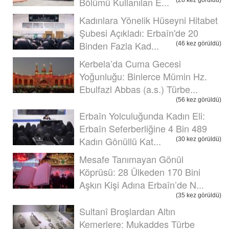
Bölümü Kullanılan E...
Kadınlara Yönelik Hüseyni Hitabet
Şubesi Açıkladı: Erbaîn'de 20
Binden Fazla Kad...
(46 kez görüldü)
Kerbela’da Cuma Gecesi
Yoğunluğu: Binlerce Mümin Hz.
Ebulfazl Abbas (a.s.) Türbe...
(56 kez görüldü)
Erbaîn Yolculuğunda Kadın Eli:
Erbaîn Seferberliğine 4 Bin 489
Kadın Gönüllü Kat...
(30 kez görüldü)
Mesafe Tanımayan Gönül
Köprüsü: 28 Ülkeden 170 Bini
Aşkın Kişi Adına Erbaîn’de N...
(35 kez görüldü)
Sultanî Broşlardan Altın
Kemerlere: Mukaddes Türbe