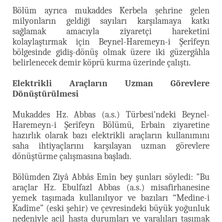
Bölüm ayrıca mukaddes Kerbela şehrine gelen
milyonların geldiği sayıları karşılamaya katkı
sağlamak amacıyla ziyaretçi hareketini
kolaylaştırmak için Beynel-Haremeyn-i Şerîfeyn
bölgesinde gidiş-dönüş olmak üzere iki güzergâhla
belirlenecek demir köprü kurma üzerinde çalıştı.
Elektrikli Araçların Uzman Görevlere
Dönüştürülmesi
Mukaddes Hz. Abbas (a.s.) Türbesi'ndeki Beynel-
Haremeyn-i Şerîfeyn Bölümü, Erbain ziyaretine
hazırlık olarak bazı elektrikli araçların kullanımını
saha ihtiyaçlarını karşılayan uzman görevlere
dönüştürme çalışmasına başladı.
Bölümden Ziyâ Abbâs Emîn bey şunları söyledi: "Bu
araçlar Hz. Ebulfazl Abbas (a.s.) misafirhanesine
yemek taşımada kullanılıyor ve bazıları “Medine-i
Kadîme” (eski şehir) ve çevresindeki büyük yoğunluk
nedeniyle acil hasta durumları ve yaralıları taşımak