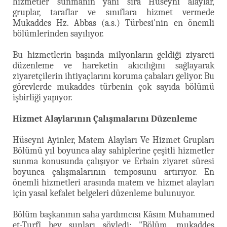
hizmetler sunmanın yanı sıra Hüseyni alaylar,
gruplar, taraflar ve sınıflara hizmet vermede
Mukaddes Hz. Abbas (a.s.) Türbesi'nin en önemli
bölümlerinden sayılıyor.
Bu hizmetlerin başında milyonların geldiği ziyareti
düzenleme ve hareketin akıcılığını sağlayarak
ziyaretçilerin ihtiyaçlarını koruma çabaları geliyor. Bu
görevlerde mukaddes türbenin çok sayıda bölümü
işbirliği yapıyor.
Hizmet Alaylarının Çalışmalarını Düzenleme
Hüseyni Ayinler, Matem Alayları Ve Hizmet Grupları
Bölümü yıl boyunca alay sahiplerine çeşitli hizmetler
sunma konusunda çalışıyor ve Erbain ziyaret süresi
boyunca çalışmalarının temposunu artırıyor. En
önemli hizmetleri arasında matem ve hizmet alayları
için yasal kefalet belgeleri düzenleme bulunuyor.
Bölüm başkanının saha yardımcısı Kâsım Muhammed
et-Turfî bey şunları söyledi: "Bölüm, mukaddes