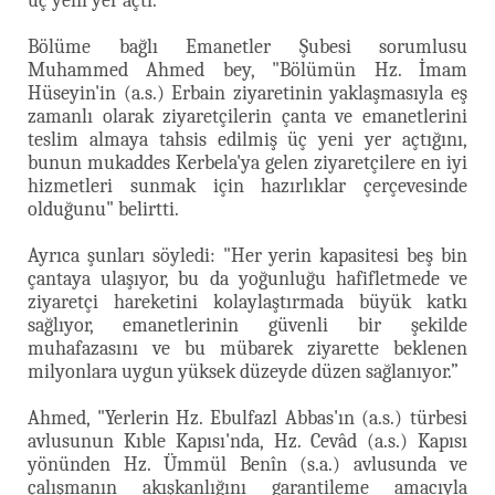
üç yeni yer açtı.
Bölüme bağlı Emanetler Şubesi sorumlusu
Muhammed Ahmed bey, "Bölümün Hz. İmam
Hüseyin'in (a.s.) Erbain ziyaretinin yaklaşmasıyla eş
zamanlı olarak ziyaretçilerin çanta ve emanetlerini
teslim almaya tahsis edilmiş üç yeni yer açtığını,
bunun mukaddes Kerbela'ya gelen ziyaretçilere en iyi
hizmetleri sunmak için hazırlıklar çerçevesinde
olduğunu" belirtti.
Ayrıca şunları söyledi: "Her yerin kapasitesi beş bin
çantaya ulaşıyor, bu da yoğunluğu hafifletmede ve
ziyaretçi hareketini kolaylaştırmada büyük katkı
sağlıyor, emanetlerinin güvenli bir şekilde
muhafazasını ve bu mübarek ziyarette beklenen
milyonlara uygun yüksek düzeyde düzen sağlanıyor.”
Ahmed, "Yerlerin Hz. Ebulfazl Abbas'ın (a.s.) türbesi
avlusunun Kıble Kapısı'nda, Hz. Cevâd (a.s.) Kapısı
yönünden Hz. Ümmül Benîn (s.a.) avlusunda ve
çalışmanın akışkanlığını garantileme amacıyla