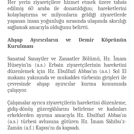
Her yerin ziyaretçilere hizmet etmek üzere tahsis
edilmiş 60 araba ile donatıldığını; hareketlerini
kolaylaştırma ve milyonların geldiği ziyaretlerde
yaşanan insan yoğunluğu sırasında ulaşımda akıcılığı
sağlamak amacıyla olduğunu belirtti.
Ahşap Ayırıcıların ve Demir Köprünün
Kurulması
Sanatsal Sanayiler ve Zanaatler Bölümü, Hz. İmam
Hüseyin'in (a.s.) Erbain ziyaretçilerinin hareketini
düzenlemek için Hz. Ebulfazl Abbas'ın (a.s.) Sol El
makamı yakınında ve mukaddes türbenin girişleri ile
çevresinde ahşap ayırıcılar kurma konusunda
çalışıyor.
Çalışmalar ayrıca ziyaretçilerin hareketini düzenleme,
gidiş-dönüş güzergâhlarını belirleme ve kadınları
erkeklerden ayırma amacıyla Hz. Ebulfazl Abbas'ın
(a.s.) türbesi avlusuna götüren Hz. İmam Sâhibu'z-
Zamân (a.f.) Kapısı'nı da kapsadı.