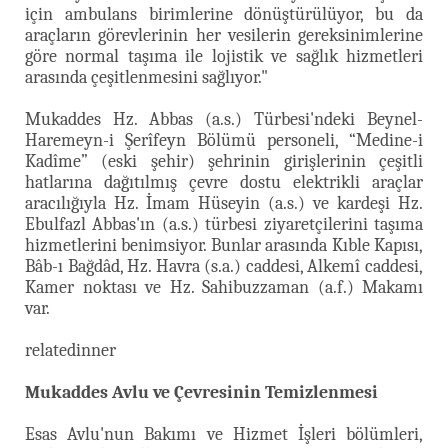
için ambulans birimlerine dönüştürülüyor, bu da
araçların görevlerinin her vesilerin gereksinimlerine
göre normal taşıma ile lojistik ve sağlık hizmetleri
arasında çeşitlenmesini sağlıyor."
Mukaddes Hz. Abbas (a.s.) Türbesi'ndeki Beynel-
Haremeyn-i Şerîfeyn Bölümü personeli, “Medine-i
Kadîme” (eski şehir) şehrinin girişlerinin çeşitli
hatlarına dağıtılmış çevre dostu elektrikli araçlar
aracılığıyla Hz. İmam Hüseyin (a.s.) ve kardeşi Hz.
Ebulfazl Abbas'ın (a.s.) türbesi ziyaretçilerini taşıma
hizmetlerini benimsiyor. Bunlar arasında Kıble Kapısı,
Bâb-ı Bağdâd, Hz. Havra (s.a.) caddesi, Alkemî caddesi,
Kamer noktası ve Hz. Sahibuzzaman (a.f.) Makamı
var.
relatedinner
Mukaddes Avlu ve Çevresinin Temizlenmesi
Esas Avlu'nun Bakımı ve Hizmet İşleri bölümleri,