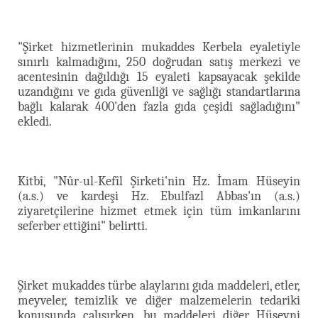
"Şirket hizmetlerinin mukaddes Kerbela eyaletiyle
sınırlı kalmadığını, 250 doğrudan satış merkezi ve
acentesinin dağıldığı 15 eyaleti kapsayacak şekilde
uzandığını ve gıda güvenliği ve sağlığı standartlarına
bağlı kalarak 400'den fazla gıda çeşidi sağladığını"
ekledi.
Kitbî, "Nûr-ul-Kefîl Şirketi'nin Hz. İmam Hüseyin
(a.s.)
ve kardeşi Hz. Ebulfazl Abbas'ın (a.s.)
ziyaretçilerine hizmet etmek için tüm imkanlarını
seferber ettiğini" belirtti.
Şirket mukaddes türbe alaylarını gıda maddeleri, etler,
meyveler, temizlik ve diğer malzemelerin tedariki
konusunda çalışırken, bu maddeleri diğer Hüseyni