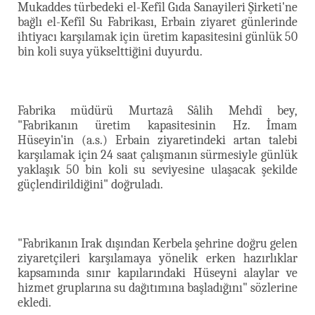
Mukaddes türbedeki el-Kefîl Gıda Sanayileri Şirketi'ne
bağlı el-Kefîl Su Fabrikası, Erbain ziyaret günlerinde
ihtiyacı karşılamak için üretim kapasitesini günlük 50
bin koli suya yükselttiğini duyurdu.
Fabrika müdürü Murtazâ Sâlih Mehdî bey,
"Fabrikanın üretim kapasitesinin Hz. İmam
Hüseyin'in (a.s.) Erbain ziyaretindeki artan talebi
karşılamak için 24 saat çalışmanın sürmesiyle günlük
yaklaşık 50 bin koli su seviyesine ulaşacak şekilde
güçlendirildiğini" doğruladı.
"Fabrikanın Irak dışından Kerbela şehrine doğru gelen
ziyaretçileri karşılamaya yönelik erken hazırlıklar
kapsamında sınır kapılarındaki Hüseyni alaylar ve
hizmet gruplarına su dağıtımına başladığını" sözlerine
ekledi.