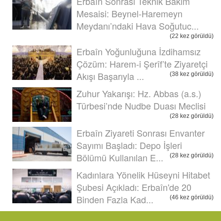
Erbaîn Sonrası Teknik Bakım
Mesaisi: Beynel-Haremeyn
Meydanı’ndaki Hava Soğutuc...
(22 kez görüldü)
Erbaîn Yoğunluğuna İzdihamsız
Çözüm: Harem-i Şerîf’te Ziyaretçi
Akışı Başarıyla ...
(38 kez görüldü)
Zuhur Yakarışı: Hz. Abbas (a.s.)
Türbesi’nde Nudbe Duası Meclisi
(28 kez görüldü)
Erbaîn Ziyareti Sonrası Envanter
Sayımı Başladı: Depo İşleri
Bölümü Kullanılan E...
(28 kez görüldü)
Kadınlara Yönelik Hüseyni Hitabet
Şubesi Açıkladı: Erbaîn'de 20
Binden Fazla Kad...
(46 kez görüldü)