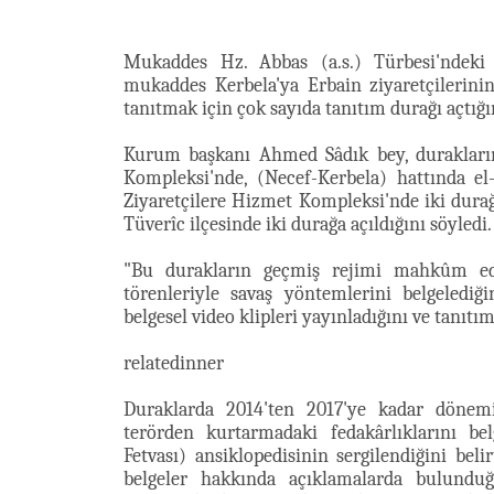
Mukaddes Hz. Abbas (a.s.) Türbesi'ndeki
mukaddes Kerbela'ya Erbain ziyaretçilerinin
tanıtmak için çok sayıda tanıtım durağı açtığın
Kurum başkanı Ahmed Sâdık bey, durakların 
Kompleksi'nde, (Necef-Kerbela) hattında el
Ziyaretçilere Hizmet Kompleksi'nde iki dura
Tüverîc ilçesinde iki durağa açıldığını söyledi.
"Bu durakların geçmiş rejimi mahkûm ed
törenleriyle savaş yöntemlerini belgelediğ
belgesel video klipleri yayınladığını ve tanıtım
relatedinner
Duraklarda 2014'ten 2017'ye kadar dönemin
terörden kurtarmadaki fedakârlıklarını bel
Fetvası) ansiklopedisinin sergilendiğini bel
belgeler hakkında açıklamalarda bulunduğ