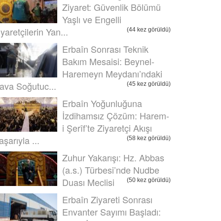
Ziyaret: Güvenlik Bölümü
Yaşlı ve Engelli
iyaretçilerin Yan...
(44 kez görüldü)
Erbaîn Sonrası Teknik
Bakım Mesaisi: Beynel-
Haremeyn Meydanı’ndaki
ava Soğutuc...
(45 kez görüldü)
Erbaîn Yoğunluğuna
İzdihamsız Çözüm: Harem-
i Şerîf’te Ziyaretçi Akışı
aşarıyla ...
(58 kez görüldü)
Zuhur Yakarışı: Hz. Abbas
(a.s.) Türbesi’nde Nudbe
Duası Meclisi
(50 kez görüldü)
Erbaîn Ziyareti Sonrası
Envanter Sayımı Başladı: