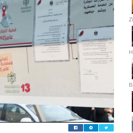
Z
H
B