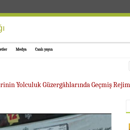
etler
Medya
Canlı yayın
erinin Yolculuk Güzergâhlarında Geçmiş Rejim