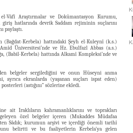
K
 el-Vâfî Araştırmalar ve Dokümantasyon Kurumu,
 giriş hatlarında devrik Saddam rejiminin suçlarını
ı paylaştı.
K
(Bağdat-Kerbela) hattındaki Şeyh el-Kuleynî (k.s.)
-Amîd Üniversitesi’nde ve Hz. Ebulfazl Abbas (a.s.)
ğa, (Babil-Kerbela) hattında Alkamî Kompleksi’nde ve
en belgeler sergilediğini ve onun Hüseyni anma
ini, ayrıca ekranlarda (yaşanan suçları ispat eden)
 posterleri (astığını” sözlerine ekledi.
e ait Iraklıların kahramanlıklarını ve toprakları
geleyen özel belgeler içeren
(Mukaddes Müdafaa
irten Sâdık; kurumun arşivi ve içerdiği önemli tarihî
unu belirtti ve bu faaliyetlerin Kerbela'ya gelen